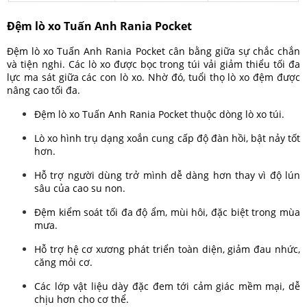
Đệm lò xo Tuấn Anh Rania Pocket
Đệm lò xo Tuấn Anh Rania Pocket cân bằng giữa sự chắc chắn
và tiện nghi. Các lò xo được bọc trong túi vải giảm thiểu tối đa
lực ma sát giữa các con lò xo. Nhờ đó, tuổi thọ lò xo đệm được
nâng cao tối đa.
Đệm lò xo Tuấn Anh Rania Pocket thuộc dòng lò xo túi.
Lò xo hình trụ dạng xoắn cung cấp độ đàn hồi, bật nảy tốt
hơn.
Hỗ trợ người dùng trở mình dễ dàng hơn thay vì độ lún
sâu của cao su non.
Đệm kiểm soát tối đa độ ẩm, mùi hôi, đặc biệt trong mùa
mưa.
Hỗ trợ hệ cơ xương phát triển toàn diện, giảm đau nhức,
căng mỏi cơ.
Các lớp vật liệu dày đặc đem tới cảm giác mềm mại, dễ
chịu hơn cho cơ thể.