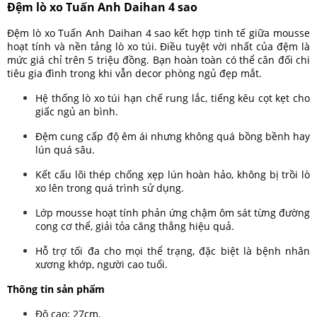
Đệm lò xo Tuấn Anh Daihan 4 sao
Đệm lò xo Tuấn Anh Daihan 4 sao kết hợp tinh tế giữa mousse
hoạt tính và nền tảng lò xo túi. Điều tuyệt vời nhất của đệm là
mức giá chỉ trên 5 triệu đồng. Bạn hoàn toàn có thể cân đối chi
tiêu gia đình trong khi vẫn decor phòng ngủ đẹp mắt.
Hệ thống lò xo túi hạn chế rung lắc, tiếng kêu cọt kẹt cho
giấc ngủ an bình.
Đệm cung cấp độ êm ái nhưng không quá bồng bềnh hay
lún quá sâu.
Kết cấu lõi thép chống xẹp lún hoàn hảo, không bị trồi lò
xo lên trong quá trình sử dụng.
Lớp mousse hoạt tính phản ứng chậm ôm sát từng đường
cong cơ thể, giải tỏa căng thẳng hiệu quả.
Hỗ trợ tối đa cho mọi thể trạng, đặc biệt là bệnh nhân
xương khớp, người cao tuổi.
Thông tin sản phẩm
Độ cao: 27cm.