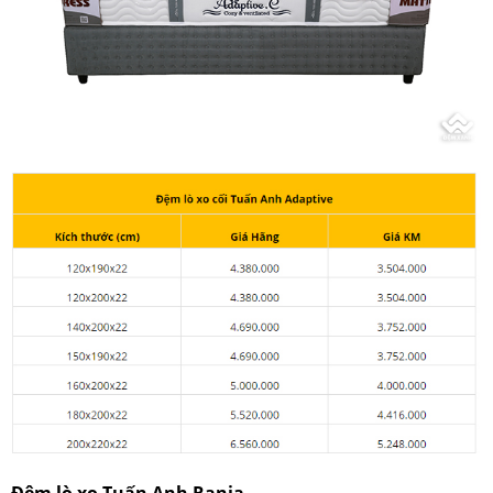
Đệm lò xo Tuấn Anh Rania