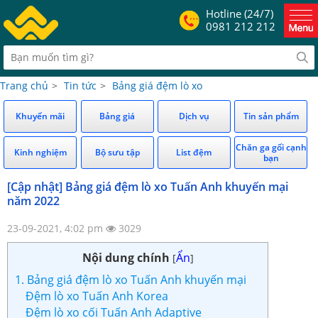
Hotline (24/7)
0981 212 212
Trang chủ
>
Tin tức
>
Bảng giá đệm lò xo
Khuyến mãi
Bảng giá
Dịch vụ
Tin sản phẩm
Chăn ga gối cạnh
Kinh nghiệm
Bộ sưu tập
List đệm
bạn
[Cập nhật] Bảng giá đệm lò xo Tuấn Anh khuyến mại
năm 2022
23-09-2021, 4:02 pm
3029
Nội dung chính
Ẩn
[
]
1. Bảng giá đệm lò xo Tuấn Anh khuyến mại
Đệm lò xo Tuấn Anh Korea
Đệm lò xo cối Tuấn Anh Adaptive