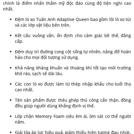
chính là điểm nhấn thẩm mỹ độc đáo cùng độ tiện nghi cao
nhất.
Đệm lò xo Tuấn Anh Adaptive Queen bao gồm lõi lò xo túi
và các lớp vật liệu bên trên.
Kết cấu vuông vắn, ổn định cho cảm giác bề thế, đẳng
cấp.
Đệm duy trì đường cong cột sống tự nhiên, nâng đỡ hoàn
hảo cho mọi đối tượng sử dụng.
Khả năng kháng khuẩn và thoáng khí tốt tạo môi trường
khô ráo, sạch sẽ dài lâu.
Các con lò xo được làm từ thép nhập khẩu cho tuổi thọ
cao nhất.
Tên sản phẩm được thêu ghép thủ công cẩn thận, đồng
đều giúp người dùng khẳng định vị thế.
Lớp chần Memory Foam siêu êm ái, ôm sát cơ thể người
nằm.
Giải tỏa áp lực hiệu quả, giảm thiểu hiện tượng đau nhức,