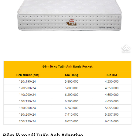
Đệm lò xo túi Tuấn Anh Adaptive