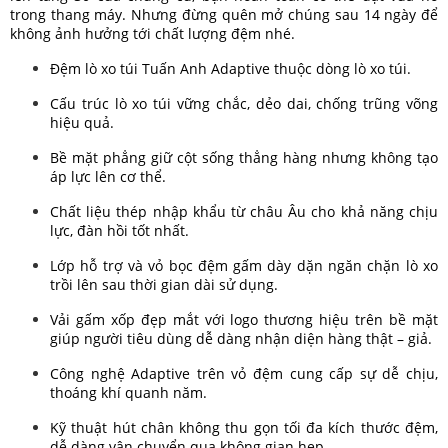
trong thang máy. Nhưng đừng quên mở chúng sau 14 ngày để
không ảnh hưởng tới chất lượng đệm nhé.
Đệm lò xo túi Tuấn Anh Adaptive thuộc dòng lò xo túi.
Cấu trúc lò xo túi vững chắc, dẻo dai, chống trũng võng
hiệu quả.
Bề mặt phẳng giữ cột sống thẳng hàng nhưng không tạo
áp lực lên cơ thể.
Chất liệu thép nhập khẩu từ châu Âu cho khả năng chịu
lực, đàn hồi tốt nhất.
Lớp hỗ trợ và vỏ bọc đệm gấm dày dặn ngăn chặn lò xo
trồi lên sau thời gian dài sử dụng.
Vải gấm xốp đẹp mắt với logo thương hiệu trên bề mặt
giúp người tiêu dùng dễ dàng nhận diện hàng thật – giả.
Công nghệ Adaptive trên vỏ đệm cung cấp sự dễ chịu,
thoáng khí quanh năm.
Kỹ thuật hút chân không thu gọn tối đa kích thước đệm,
dễ dàng vận chuyển qua không gian hẹp.