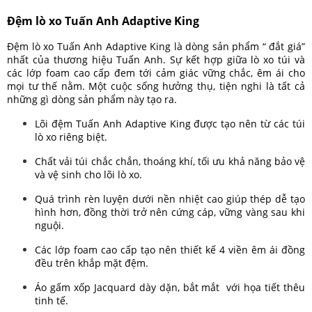
Đệm lò xo Tuấn Anh Adaptive King
Đệm lò xo Tuấn Anh Adaptive King là dòng sản phẩm “ đắt giá”
nhất của thương hiệu Tuấn Anh. Sự kết hợp giữa lò xo túi và
các lớp foam cao cấp đem tới cảm giác vững chắc, êm ái cho
mọi tư thế nằm. Một cuộc sống hưởng thụ, tiện nghi là tất cả
những gì dòng sản phẩm này tạo ra.
Lõi đệm Tuấn Anh Adaptive King được tạo nên từ các túi
lò xo riêng biệt.
Chất vải túi chắc chắn, thoáng khí, tối ưu khả năng bảo vệ
và vệ sinh cho lõi lò xo.
Quá trình rèn luyện dưới nền nhiệt cao giúp thép dễ tạo
hình hơn, đồng thời trở nên cứng cáp, vững vàng sau khi
nguội.
Các lớp foam cao cấp tạo nên thiết kế 4 viền êm ái đồng
đều trên khắp mặt đệm.
Áo gấm xốp Jacquard dày dặn, bắt mắt với họa tiết thêu
tinh tế.