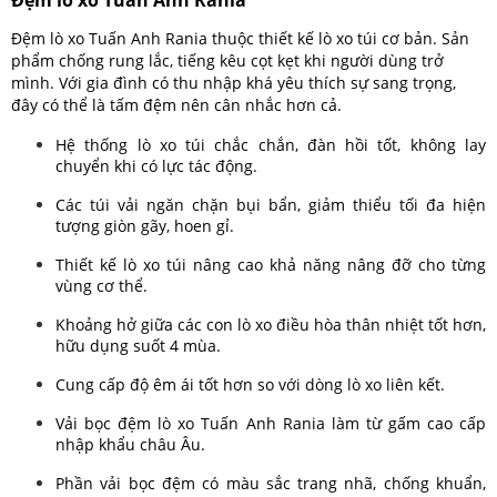
Đệm lò xo Tuấn Anh Rania thuộc thiết kế lò xo túi cơ bản. Sản
phẩm chống rung lắc, tiếng kêu cọt kẹt khi người dùng trở
mình. Với gia đình có thu nhập khá yêu thích sự sang trọng,
đây có thể là tấm đệm nên cân nhắc hơn cả.
Hệ thống lò xo túi chắc chắn, đàn hồi tốt, không lay
chuyển khi có lực tác động.
Các túi vải ngăn chặn bụi bẩn, giảm thiểu tối đa hiện
tượng giòn gãy, hoen gỉ.
Thiết kế lò xo túi nâng cao khả năng nâng đỡ cho từng
vùng cơ thể.
Khoảng hở giữa các con lò xo điều hòa thân nhiệt tốt hơn,
hữu dụng suốt 4 mùa.
Cung cấp độ êm ái tốt hơn so với dòng lò xo liên kết.
Vải bọc đệm lò xo Tuấn Anh Rania làm từ gấm cao cấp
nhập khẩu châu Âu.
Phần vải bọc đệm có màu sắc trang nhã, chống khuẩn,