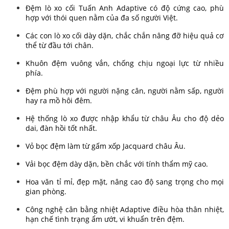
Đệm lò xo cối Tuấn Anh Adaptive có độ cứng cao, phù
hợp với thói quen nằm của đa số người Việt.
Các con lò xo cối dày dặn, chắc chắn nâng đỡ hiệu quả cơ
thể từ đầu tới chân.
Khuôn đệm vuông vắn, chống chịu ngoại lực từ nhiều
phía.
Đệm phù hợp với người nặng cân, người nằm sấp, người
hay ra mồ hôi đêm.
Hệ thống lò xo được nhập khẩu từ châu Âu cho độ dẻo
dai, đàn hồi tốt nhất.
Vỏ bọc đệm làm từ gấm xốp Jacquard châu Âu.
Vải bọc đệm dày dặn, bền chắc với tính thẩm mỹ cao.
Hoa văn tỉ mỉ, đẹp mặt, nâng cao độ sang trọng cho mọi
gian phòng.
Công nghệ cân bằng nhiệt Adaptive điều hòa thân nhiệt,
hạn chế tình trạng ẩm ướt, vi khuẩn trên đệm.