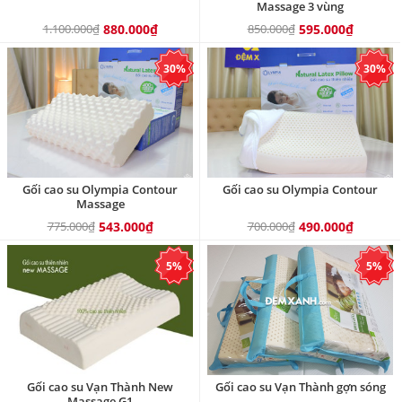
Massage 3 vùng
1.100.000₫
880.000₫
850.000₫
595.000₫
30%
30%
Gối cao su Olympia Contour
Gối cao su Olympia Contour
Massage
775.000₫
543.000₫
700.000₫
490.000₫
5%
5%
Gối cao su Vạn Thành New
Gối cao su Vạn Thành gợn sóng
Massage G1