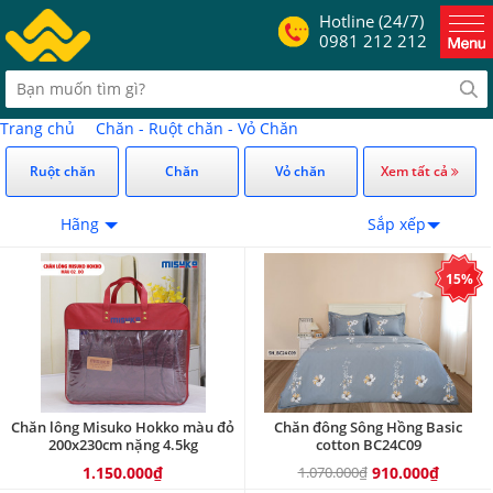
Hotline (24/7)
0981 212 212
Trang chủ
Chăn - Ruột chăn - Vỏ Chăn
Ruột chăn
Chăn
Vỏ chăn
Xem tất cả
Hãng
Sắp xếp
15%
Chăn lông Misuko Hokko màu đỏ
Chăn đông Sông Hồng Basic
200x230cm nặng 4.5kg
cotton BC24C09
1.150.000₫
1.070.000₫
910.000₫