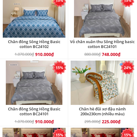
15%
15%
Chăn đông Sông Hồng Basic
Vỏ chăn xuân thu Sông Hồng basic
cotton BC24102
cotton BC24101
1.070.000₫
910.000₫
880.000₫
748.000₫
15%
24%
Chăn đông Sông Hồng Basic
Chăn hè đũi xơ đậu nành
cotton BC24101
200x230cm (nhiều màu)
1.070.000₫
910.000₫
295.000₫
225.000₫
15%
15%