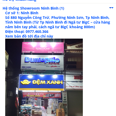
Hệ thống Showroom
Ninh Bình (1)
Cơ sở 1: Ninh Bình
Số 880 Nguyễn Công Trứ, Phường Ninh Sơn, Tp Ninh Bình,
Tỉnh Ninh Bình (Từ Tp Ninh Bình đi Ngã tư BigC – cửa hàng
nằm bên tay phải, cách ngã tư BigC khoảng 800m)
Điện thoại: 0977.460.366
Xem bản đồ tới địa chỉ này