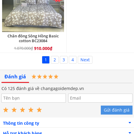
Chăn đông Sông Hồng Basic
cotton BC23084
1.070.000₫
910.000₫
1
2
3
4
Next
Đánh giá
Có
125
đánh giá về changagoidemdep.vn
Gửi đánh giá
Thông tin công ty
Hỗ trợ khách hàng