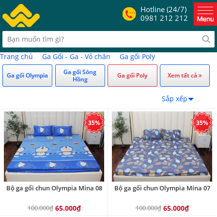
Hotline (24/7)
0981 212 212
Trang chủ
Ga Gối - Ga - Vỏ chăn
Ga gối Poly
Ga gối Sông
Ga gối Olympia
Ga gối Poly
Xem tất cả
Hồng
Sắp xếp
35%
35%
Bộ ga gối chun Olympia Mina 08
Bộ ga gối chun Olympia Mina 07
100.000₫
65.000₫
100.000₫
65.000₫