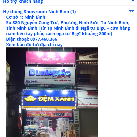
Hỗ trợ khách hàng
Hệ thống Showroom
Ninh Bình (1)
Cơ sở 1: Ninh Bình
Số 880 Nguyễn Công Trứ, Phường Ninh Sơn, Tp Ninh Bình,
Tỉnh Ninh Bình (Từ Tp Ninh Bình đi Ngã tư BigC – cửa hàng
nằm bên tay phải, cách ngã tư BigC khoảng 800m)
Điện thoại: 0977.460.366
Xem bản đồ tới địa chỉ này