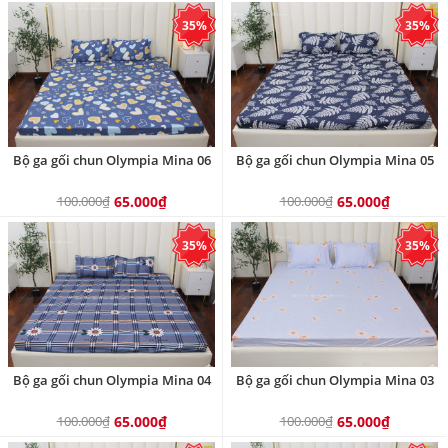
35%
35%
Bộ ga gối chun Olympia Mina 06
Bộ ga gối chun Olympia Mina 05
100.000₫
65.000₫
100.000₫
65.000₫
35%
35%
Bộ ga gối chun Olympia Mina 04
Bộ ga gối chun Olympia Mina 03
100.000₫
65.000₫
100.000₫
65.000₫