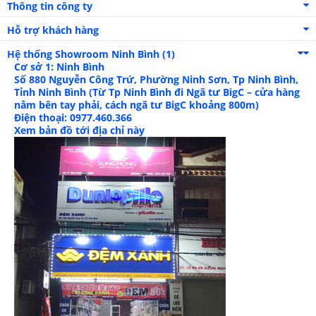
Thông tin công ty
Hỗ trợ khách hàng
Hệ thống Showroom
Ninh Bình (1)
Cơ sở 1: Ninh Bình
Số 880 Nguyễn Công Trứ, Phường Ninh Sơn, Tp Ninh Bình,
Tỉnh Ninh Bình (Từ Tp Ninh Bình đi Ngã tư BigC – cửa hàng
nằm bên tay phải, cách ngã tư BigC khoảng 800m)
Điện thoại: 0977.460.366
Xem bản đồ tới địa chỉ này