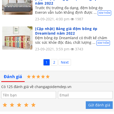
năm 2022
Trước thị trường đa dạng, đệm bông ép
Everon vẫn luôn khẳng định được ...
XEM THÊM
23-09-2021, 4:00 pm
1987
[Cập nhật] Bảng giá đệm bông ép
Dreamland năm 2022
Đệm bông ép Dreamland có thiết kế chăm
sóc sức khỏe độc đáo, chất lượng ...
XEM THÊM
23-09-2021, 3:59 pm
3743
1
2
Next
Đánh giá
Có
125
đánh giá về changagoidemdep.vn
Gửi đánh giá