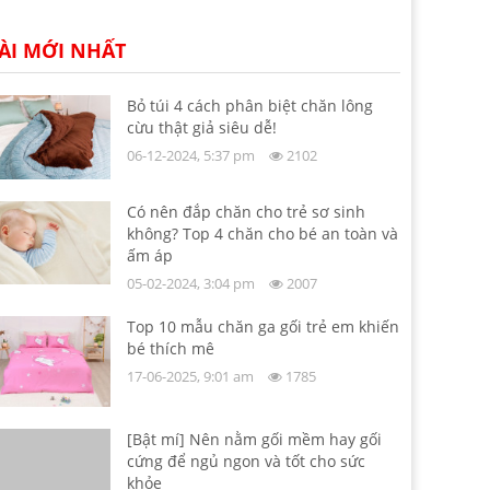
ÀI MỚI NHẤT
Bỏ túi 4 cách phân biệt chăn lông
cừu thật giả siêu dễ!
06-12-2024, 5:37 pm
2102
Có nên đắp chăn cho trẻ sơ sinh
không? Top 4 chăn cho bé an toàn và
ấm áp
05-02-2024, 3:04 pm
2007
Top 10 mẫu chăn ga gối trẻ em khiến
bé thích mê
17-06-2025, 9:01 am
1785
[Bật mí] Nên nằm gối mềm hay gối
cứng để ngủ ngon và tốt cho sức
khỏe