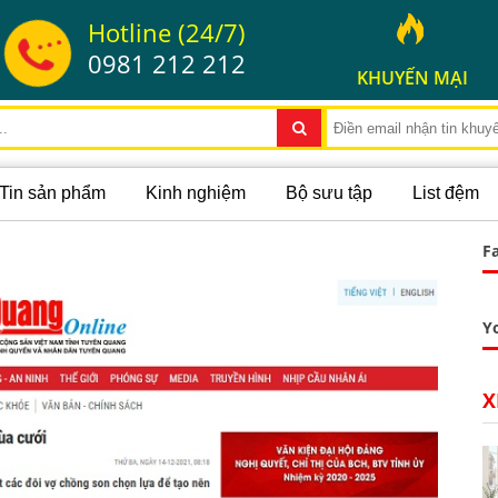
Hotline (24/7)
0981 212 212
KHUYẾN MẠI
Tin sản phẩm
Kinh nghiệm
Bộ sưu tập
List đệm
F
Y
X