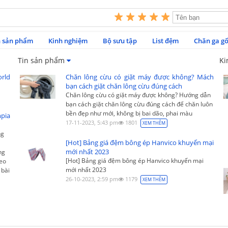
n sản phẩm
Kinh nghiệm
Bộ sưu tập
List đệm
Chăn ga gố
Tin sản phẩm
Ki
rld
Chăn lông cừu có giặt máy được không? Mách
bạn cách giặt chăn lông cừu đúng cách
Chăn lông cừu có giặt máy được không? Hướng dẫn
bạn cách giặt chăn lông cừu đúng cách để chăn luôn
bền đẹp như mới, không bị bai dão, phai màu
pia
17-11-2023, 5:43 pm
1801
XEM THÊM
ng
[Hot] Bảng giá đệm bông ép Hanvico khuyến mại
mới nhất 2023
ng
[Hot] Bảng giá đệm bông ép Hanvico khuyến mại
heo
mới nhất 2023
 bài
26-10-2023, 2:59 pm
1179
XEM THÊM