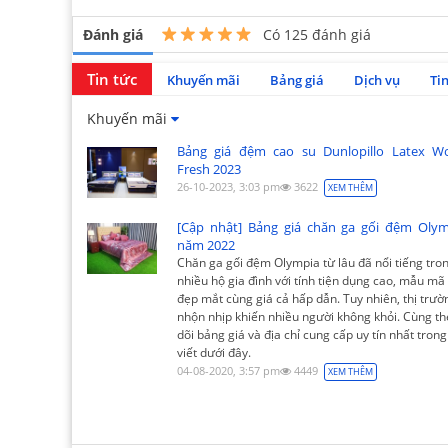
Đánh giá
Có
125
đánh giá
Tin tức
Khuyến mãi
Bảng giá
Dịch vụ
Ti
Khuyến mãi
Bảng giá đệm cao su Dunlopillo Latex Wo
Fresh 2023
26-10-2023, 3:03 pm
3622
XEM THÊM
[Cập nhật] Bảng giá chăn ga gối đệm Olym
năm 2022
Chăn ga gối đệm Olympia từ lâu đã nổi tiếng tro
nhiều hộ gia đình với tính tiện dụng cao, mẫu mã
đẹp mắt cùng giá cả hấp dẫn. Tuy nhiên, thị trườ
nhộn nhịp khiến nhiều người không khỏi. Cùng t
dõi bảng giá và địa chỉ cung cấp uy tín nhất trong
viết dưới đây.
04-08-2020, 3:57 pm
4449
XEM THÊM