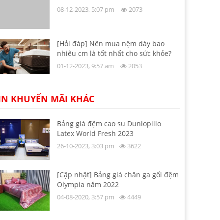
08-12-2023, 5:07 pm
2073
[Hỏi đáp] Nên mua nệm dày bao
nhiêu cm là tốt nhất cho sức khỏe?
01-12-2023, 9:57 am
2053
IN KHUYẾN MÃI KHÁC
Bảng giá đệm cao su Dunlopillo
Latex World Fresh 2023
26-10-2023, 3:03 pm
3622
[Cập nhật] Bảng giá chăn ga gối đệm
Olympia năm 2022
04-08-2020, 3:57 pm
4449