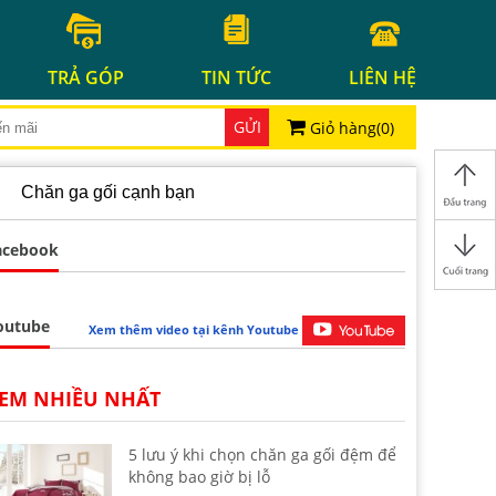
TRẢ GÓP
TIN TỨC
LIÊN HỆ
GỬI
Giỏ hàng(
0
)
Chăn ga gối cạnh bạn
acebook
outube
Xem thêm video tại kênh Youtube
EM NHIỀU NHẤT
5 lưu ý khi chọn chăn ga gối đệm để
không bao giờ bị lỗ