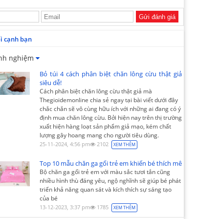
Gửi đánh giá
i cạnh bạn
nh nghiệm
Bỏ túi 4 cách phân biệt chăn lông cừu thật giả
siêu dễ!
Cách phân biệt chăn lông cừu thật giả mà
Thegioidemonline chia sẻ ngay tại bài viết dưới đây
chắc chắn sẽ vô cùng hữu ích với những ai đang có ý
định mua chăn lông cừu. Bởi hiện nay trên thị trường
xuất hiện hàng loạt sản phẩm giả mạo, kém chất
lượng gây hoang mang cho người tiêu dùng.
25-11-2024, 4:56 pm
2102
XEM THÊM
Top 10 mẫu chăn ga gối trẻ em khiến bé thích mê
Bộ chăn ga gối trẻ em với màu sắc tươi tắn cũng
nhiều hình thù đáng yêu, ngộ nghĩnh sẽ giúp bé phát
triển khả năng quan sát và kích thích sự sáng tạo
của bé
13-12-2023, 3:37 pm
1785
XEM THÊM