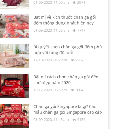
01-09-2020, 11:50 am
2971
Bật mí về kích thước chăn ga gối
đệm thông dụng nhất hiện nay
01-09-2020, 11:50 am
7747
Bí quyết chọn chăn ga gối đệm phù
hợp với từng độ tuổi
17-10-2020, 9:02 pm
2957
Bật mí cách chọn chăn ga gối đệm
cưới đẹp năm 2020
10-12-2020, 9:26 am
2604
Chăn ga gối Singapore là gì? Các
mẫu chăn ga gối Singapore cao cấp
01-09-2020, 11:48 am
4154