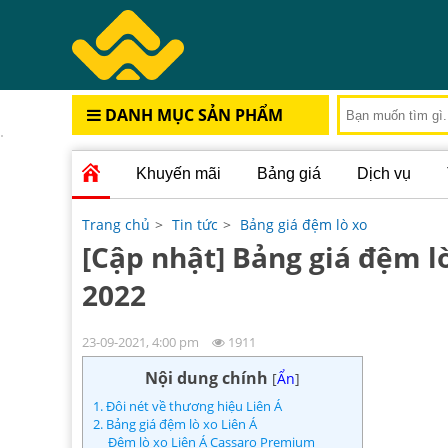
DANH MỤC SẢN PHẨM
Khuyến mãi
Bảng giá
Dịch vụ
Trang chủ
>
Tin tức
>
Bảng giá đệm lò xo
[Cập nhật] Bảng giá đệm 
2022
23-09-2021, 4:00 pm
1911
Nội dung chính
[
Ẩn
]
1. Đôi nét về thương hiệu Liên Á
2. Bảng giá đệm lò xo Liên Á
Đệm lò xo Liên Á Cassaro Premium