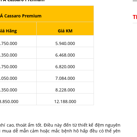
 Á Cassaro Premium
T
Giá Hãng
Giá KM
.750.000
5.940.000
.350.000
6.468.000
.750.000
6.820.000
.050.000
7.084.000
.350.000
8.228.000
3.850.000
12.188.000
khí cao, thoát ẩm tốt. Điều này đến từ thiết kế đệm nguyên
ời mua dễ mẫn cảm hoặc mắc bệnh hô hấp đều có thể yên