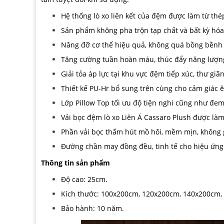
Hệ thống lò xo liên kết của đệm được làm từ thé
Sản phẩm không pha trộn tạp chất và bất kỳ hóa
Nâng đỡ cơ thể hiệu quả, không quá bồng bềnh
Tăng cường tuần hoàn máu, thúc đẩy năng lượng 
Giải tỏa áp lực tại khu vực đệm tiếp xúc, thư giã
Thiết kế PU-Hr bổ sung trên cùng cho cảm giác êm
Lớp Pillow Top tối ưu độ tiện nghi cũng như đem
Vải bọc đệm lò xo Liên Á Cassaro Plush được làm 
Phần vải bọc thấm hút mồ hôi, mềm mịn, không g
Đường chần may đồng đều, tinh tế cho hiệu ứng
Thông tin sản phẩm
Độ cao: 25cm.
Kích thước: 100x200cm, 120x200cm, 140x200cm,
Bảo hành: 10 năm.