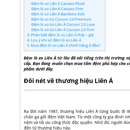
Đệm lò xo Liên Á Cassaro Plush
Đệm lò xo Liên Á Cassaro Firm
Đệm lò xo Liên Á Bambino Kids
Đệm lò xo túi Cocoon 2.0 Premium
Đệm lò xo túi Liên Á Cocoon 2.0 Luxe
Đệm lò xo túi Liên Á Cocoon 2.0 Firm
3. Phân biệt đệm lò xo Liên Á thật – giả
4. Lưu ý khi sử đệm lò xo Liên Á
5. Mua đệm lò xo Liên Á chính hãng ở đâu?
Đệm lò xo Liên Á từ lâu đã nổi tiếng trên thị trường n
cấp. Bạn đang muốn chọn mua tấm đệm phù hợp cho cả g
phẩm dưới đây.
Đôi nét về thương hiệu Liên Á
Ra đời năm 1987, thương hiệu Liên Á từng bước đi lê
chăn ga gối đệm Việt Nam. Từ một công ty gia đình nh
nệm và tối ưu công thức độc quyền. Nhờ đó, người dù
đến từ thương hiệu này.