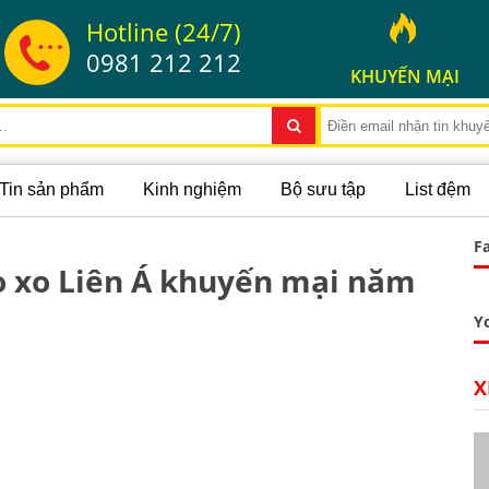
Hotline (24/7)
0981 212 212
KHUYẾN MẠI
Tin sản phẩm
Kinh nghiệm
Bộ sưu tập
List đệm
F
lò xo Liên Á khuyến mại năm
Y
X