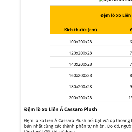
Đệm lò xo Liên
Kích thước (cm)
100x200x28
6
120x200x28
7
140x200x28
7
160x200x28
8
180x200x28
9
200x200x28
1
Đệm lò xo Liên Á Cassaro Plush
Đệm lò xo Liên Á Cassaro Plush nổi bật với độ thoáng 
bản nhất cùng các thành phần tự nhiên. Do đó, ngư
tâm tuyệt đối khi sử dụng.