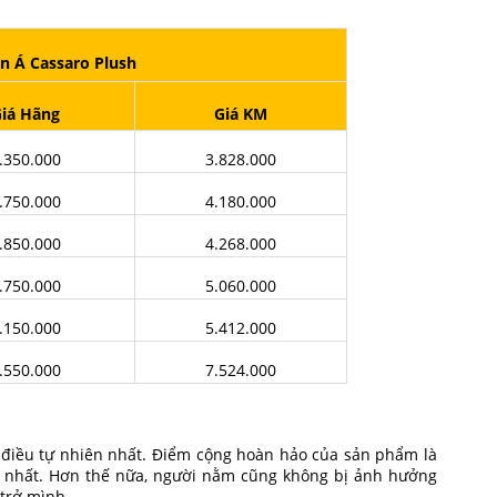
n Á Cassaro Plush
iá Hãng
Giá KM
.350.000
3.828.000
.750.000
4.180.000
.850.000
4.268.000
.750.000
5.060.000
.150.000
5.412.000
.550.000
7.524.000
ng điều tự nhiên nhất. Điểm cộng hoàn hảo của sản phẩm là
o nhất. Hơn thế nữa, người nằm cũng không bị ảnh hưởng
trở mình.