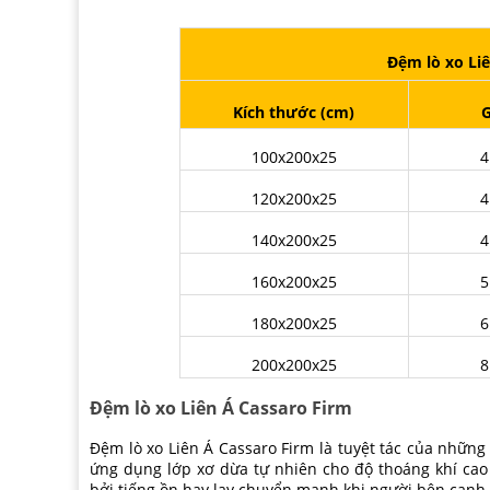
Đệm lò xo Liê
Kích thước (cm)
G
100x200x25
4
120x200x25
4
140x200x25
4
160x200x25
5
180x200x25
6
200x200x25
8
Đệm lò xo Liên Á Cassaro Firm
Đệm
lò xo Liên Á Cassaro Firm là tuyệt tác của nhữ
ứng dụng lớp xơ dừa tự nhiên cho độ thoáng khí ca
bởi tiếng ồn hay lay chuyển mạnh khi người bên cạnh 