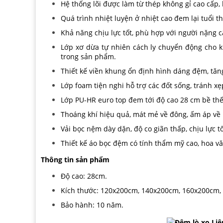
Hệ thống lõi được làm từ thép không gỉ cao cấp, 
Quá trình nhiệt luyện ở nhiệt cao đem lại tuổi t
Khả năng chịu lực tốt, phù hợp với người nặng c
Lớp xơ dừa tự nhiên cách ly chuyển động cho k
trong sản phẩm.
Thiết kế viền khung ổn định hình dáng đệm, tă
Lớp foam tiện nghi hỗ trợ các đốt sống, tránh xẹp
Lớp PU-HR euro top đem tới độ cao 28 cm bề thế
Thoáng khí hiệu quả, mát mẻ về đông, ấm áp về 
Vải bọc nệm dày dặn, độ co giãn thấp, chịu lực tố
Thiết kế áo bọc đệm có tính thẩm mỹ cao, hoa vă
Thông tin sản phẩm
Độ cao: 28cm.
Kích thước: 120x200cm, 140x200cm, 160x200cm,
Bảo hành: 10 năm.