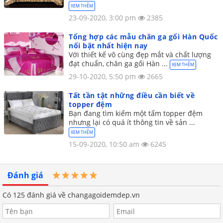
XEM THÊM
23-09-2020, 3:00 pm
2385
Tổng hợp các mẫu chăn ga gối Hàn Quốc
nổi bật nhất hiện nay
Với thiết kế vô cùng đẹp mắt và chất lượng
đạt chuẩn, chăn ga gối Hàn ...
XEM THÊM
29-10-2020, 5:50 pm
2665
Tất tần tật những điều cần biết về
topper đệm
Bạn đang tìm kiếm một tấm topper đệm
nhưng lại có quá ít thông tin về sản ...
XEM THÊM
15-09-2020, 10:50 am
6245
Đánh giá
Có
125
đánh giá về changagoidemdep.vn