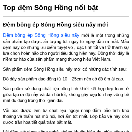
Top đệm Sông Hồng nổi bật
Đệm bông ép Sông Hồng siêu nẩy mới
Đệm bông ép Sông Hồng siêu nẩy
 mới là một trong những 
sản phẩm tạo được ấn tượng tốt ngay từ ngày đầu ra mắt. Mẫu 
đệm này có những ưu điểm tuyệt vời, đặc tính tốt và trở thành sự 
lựa chọn hoàn hảo cho người tiêu dùng hiện nay. Đồng thời đây là 
niềm tự hào của sản phẩm mang thương hiệu Việt Nam.
Sản phẩm đệm Sông Hồng siêu nẩy mới có những đặc tính sau:
Độ dày sản phẩm dao động từ 10 – 25cm nên có độ êm ái cao.
Sản phẩm sử dụng chất liệu bông tinh khiết kết hợp lớp foam ở 
giữa tạo ra độ nảy và đàn hồi tốt, không gây xẹp lún hay võng bề 
mặt dù dùng trong thời gian dài.
Vải bọc được làm từ chất liệu ngoại nhập đảm bảo tính khô 
thoáng và thấm hút mồ hôi, hơi ẩm tốt nhất. Lớp bảo vệ này còn 
được trần họa tiết quả trám bắt mắt.
Lõi đệm sử dụng công nghệ kháng khuẩn hiện đại giúp bông và 