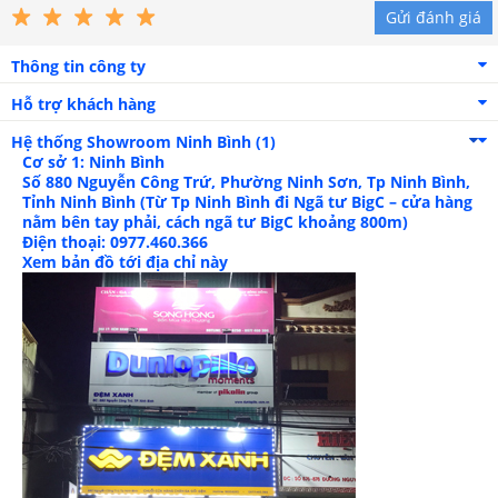
Gửi đánh giá
Thông tin công ty
Hỗ trợ khách hàng
Hệ thống Showroom
Ninh Bình (1)
Cơ sở 1: Ninh Bình
Số 880 Nguyễn Công Trứ, Phường Ninh Sơn, Tp Ninh Bình,
Tỉnh Ninh Bình (Từ Tp Ninh Bình đi Ngã tư BigC – cửa hàng
nằm bên tay phải, cách ngã tư BigC khoảng 800m)
Điện thoại: 0977.460.366
Xem bản đồ tới địa chỉ này