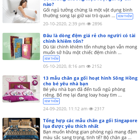
nào?
Gối ngủ tưởng chừng là một vật dụng bình
thường song lại giữ vai trò quan ...
XEM THÊM
20-10-2020, 2:39 pm
2896
Đâu là dòng đệm giá rẻ cho người có tài
chính khiêm tốn?
Dù tài chính khiêm tốn nhưng bạn vẫn mong
muốn sở hữu một chiếc đệm chính ...
XEM THÊM
05-10-2020, 8:16 am
2152
13 mẫu chăn ga gối hoạt hình Sông Hồng
cho bé yêu nhà bạn
Bé yêu nhà bạn đã đến tuổi ngủ phòng
riêng. Bố mẹ lại đang loay hoay tìm ...
XEM THÊM
24-09-2020, 11:12 am
2317
Tổng hợp các mẫu chăn ga gối Singapore
lụa được yêu thích nhất
Bạn muốn không gian phòng ngủ mang đậm
màu sắc sang trọng, tinh tế? Bộ chăn ga ...