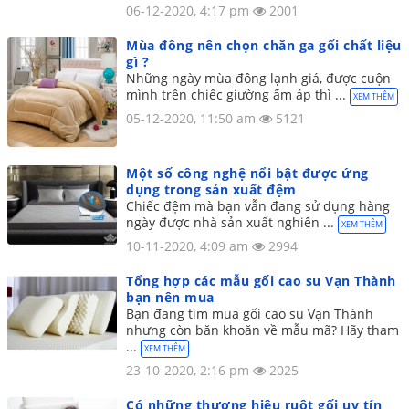
06-12-2020, 4:17 pm
2001
Mùa đông nên chọn chăn ga gối chất liệu
gì ?
Những ngày mùa đông lạnh giá, được cuộn
mình trên chiếc giường ấm áp thì ...
XEM THÊM
05-12-2020, 11:50 am
5121
Một số công nghệ nổi bật được ứng
dụng trong sản xuất đệm
Chiếc đệm mà bạn vẫn đang sử dụng hàng
ngày được nhà sản xuất nghiên ...
XEM THÊM
10-11-2020, 4:09 am
2994
Tổng hợp các mẫu gối cao su Vạn Thành
bạn nên mua
Bạn đang tìm mua gối cao su Vạn Thành
nhưng còn băn khoăn về mẫu mã? Hãy tham
...
XEM THÊM
23-10-2020, 2:16 pm
2025
Có những thương hiệu ruột gối uy tín