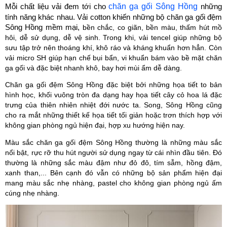
chăn ga gối Sông Hồng
Mỗi chất liệu vải đem tới cho 
 những 
tính năng khác nhau. Vải cotton khiến những bộ chăn ga gối đệm 
Sông Hồng mềm mại, 
bền chắc, co giãn, bền màu, thấm hút mồ 
hôi, dễ sử dụng, dễ vệ sinh. Trong khi, vải tencel giúp những bộ 
sưu tập trở nên thoáng khí, khô ráo và kháng khuẩn hơn hẳn. Còn 
vải micro SH giúp hạn chế bụi bẩn, vi khuẩn bám vào bề mặt chăn 
ga gối và đặc biệt nhanh khô, bay hơi mùi ẩm dễ dàng.
Chăn ga gối đệm Sông Hồng đặc biệt bởi những họa tiết to bản 
hình học, khối vuông tròn đa dạng hay họa tiết cây cỏ hoa lá đặc 
trưng của thiên nhiên nhiệt đới nước ta. Song, Sông Hồng cũng 
cho ra mắt những thiết kế họa tiết tối giản hoặc trơn thích hợp với 
không gian phòng ngủ hiện đại, hợp xu hướng hiện nay.
Màu sắc chăn ga gối đệm Sông Hồng thường là những màu sắc 
nổi bật, rực rỡ thu hút người sử dụng ngay từ cái nhìn đầu tiên. Đó 
thường là những sắc màu đậm như đỏ đô, tím sẫm, hồng đậm, 
xanh than,... Bên cạnh đó vẫn có những bộ sản phẩm hiện đại 
mang màu sắc nhẹ nhàng, pastel cho không gian phòng ngủ ấm 
cúng nhẹ nhàng.