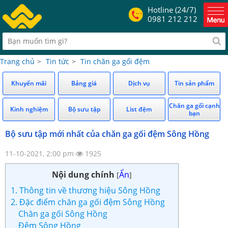
Hotline (24/7)
0981 212 212
Trang chủ
>
Tin tức
>
Tin chăn ga gối đệm
Khuyến mãi
Bảng giá
Dịch vụ
Tin sản phẩm
Chăn ga gối cạnh
Kinh nghiệm
Bộ sưu tập
List đệm
bạn
Bộ sưu tập mới nhất của chăn ga gối đệm Sông Hồng
11-10-2021, 2:00 pm
1925
Nội dung chính
Ẩn
[
]
1. Thông tin về thương hiệu Sông Hồng
2. Đặc điểm chăn ga gối đệm Sông Hồng
Chăn ga gối Sông Hồng
Đệm Sông Hồng