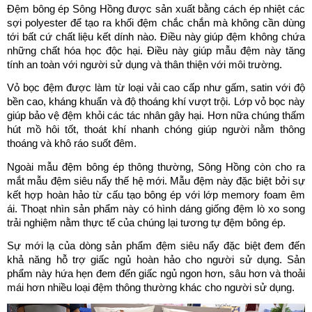
Đệm bông ép Sông Hồng được sản xuất bằng cách ép nhiệt các 
sợi polyester để tạo ra khối đệm chắc chắn mà không cần dùng 
tới bất cứ chất liệu kết dính nào. Điều này giúp đệm không chứa 
những chất hóa học độc hại. Điều này giúp mẫu đệm này tăng 
tính an toàn với người sử dụng và thân thiện với môi trường. 
Vỏ bọc đệm được làm từ loại vải cao cấp như gấm, satin với độ 
bền cao, kháng khuẩn và độ thoáng khí vượt trội. Lớp vỏ bọc này 
giúp bảo vệ đệm khỏi các tác nhân gây hại. Hơn nữa chúng thấm 
hút mồ hôi tốt, thoát khí nhanh chóng giúp người nằm thông 
thoáng và khô ráo suốt đêm.
Ngoài mẫu đệm bông ép thông thường, Sông Hồng còn cho ra 
mắt mẫu đệm siêu nẩy thế hệ mới. Mẫu đệm này đặc biệt bởi sự 
kết hợp hoàn hảo từ cấu tạo bông ép với lớp memory foam êm 
ái. Thoạt nhìn sản phẩm này có hình dáng giống đệm lò xo song 
trải nghiệm nằm thực tế của chúng lại tương tự đệm bông ép.
Sự mới lạ của dòng sản phẩm đệm siêu nẩy đặc biệt đem đến 
khả năng hỗ trợ giấc ngủ hoàn hảo cho người sử dụng. Sản 
phẩm này hứa hẹn đem đến giấc ngủ ngon hơn, sâu hơn và thoải 
mái hơn nhiều loại đệm thông thường khác cho người sử dụng.