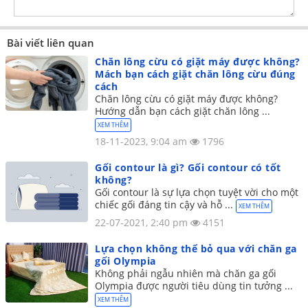
Bài viết liên quan
Chăn lông cừu có giặt máy được không?
Mách bạn cách giặt chăn lông cừu đúng
cách
Chăn lông cừu có giặt máy được không?
Hướng dẫn bạn cách giặt chăn lông ...
XEM THÊM
18-11-2023, 9:04 am
1796
Gối contour là gì? Gối contour có tốt
không?
Gối contour là sự lựa chọn tuyệt vời cho một
chiếc gối đáng tin cậy và hỗ ...
XEM THÊM
22-07-2021, 2:40 pm
4151
Lựa chọn không thể bỏ qua với chăn ga
gối Olympia
Không phải ngẫu nhiên mà chăn ga gối
Olympia được người tiêu dùng tin tưởng ...
XEM THÊM