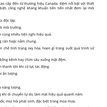
o cấp đến từ thương hiệu Canada. Đệm nổi bật với thiết
biệt, công nghệ kháng khuẩn tiên tiến nhất đem lại môi
úi độc lập.
ới môi trường.
m cùng nhiều tiện nghi hiệu quả.
ng cân hoặc nằm chung.
ạn chế tình trạng oxy hóa, hoen gỉ trong suốt quá trình sử
ác bồng bềnh hay chìm sâu xuống mặt đệm.
m thanh lớn khi có lực tác động.
hi ấn tượng.
ạo năng lượng.
g khi di chuyển tự do, làm mát hiệu quả quanh năm.
c, mùi hôi phát sinh, đặc biệt trong mùa mưa.