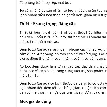
để phòng tránh bọ rệp, mạt bụi.
Đó cũng là lý do sản phẩm có lượng tiêu thụ ấn tượng
lạnh nhằm điều hòa thân nhiệt tốt hơn, giảm hiện t
Thiết kế sang trọng, đẳng cấp
Thiết kế bên ngoài luôn là phương thức hữu hiệu nh
đầu tiên. Thấu hiểu điều này, thương hiệu Canada đ
mã có tính thẩm mỹ cao.
Đệm lò xo Canada mang đậm phong cách châu Âu tinh
cảm quan vững vàng, an tâm cho người sử dụng. Các 
trọng, đồng thời tăng cường tăng cường sự tiện dụng.
Áo bọc đệm được làm từ vải cao cấp dày dặn, chắc 
nâng cao vẻ đẹp sang trọng cùng tuổi thọ sản phẩm. 
mỹ bắt mắt.
Đệm lò xo Canada có kích thước đa dạng từ cỡ đơn v
gọn nhằm tiết kiệm tối đa không gian, thuận tiện cho
bạn có thể thoải mái lựa dựa trên size giường và diện
Mức giá đa dạng