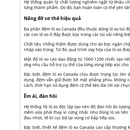
Hệ thống quản lý chất lượng nghiêm ngặt từ khâu ch
từng thành phẩm. Do đó, bạn hoàn toàn có thể yên tâm
Nâng đỡ cơ thể hiệu quả
Đa phần đệm lò xo Canada đều thuộc dòng lò xo túi độc
các con lò xo ở đây được bọc trong các túi vải riêng biệ
Chất liệu chống thấm được dùng cho áo bọc ngăn chặn
nhập vào trong. Từ đó, quá trình oxy hóa của lò xo đư
Mật độ lò xo cao dao động từ 1000-1200 chiếc tạo nê
ứng nhu cầu hỗ trợ cụ thể của từng vùng tiếp xúc cho 
Đặc biệt, đệm lò xo Canada chịu được trọng lực lớn 
dụng, đệm vẫn giữ được bề mặt phẳng phiu, không c
cách, thời hạn sử dụng đệm có thể kéo dài tới vài chụ
Êm ái, đàn hồi
Hệ thống lõi lò xo độc lập tạo nên độ đàn hồi ấn tượ
mềm vừa phải thay vì cứng nhắc như dòng lò xo liên k
đau nhức, tê bì cục bộ tại vùng cơ bắp tiếp xúc.
Đặc biệt, thiết kế đệm lò xo Canada cao cấp thường k