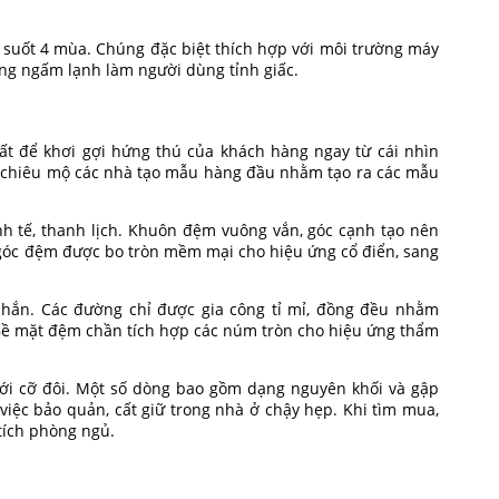
 suốt 4 mùa. Chúng đặc biệt thích hợp với môi trường máy
ượng ngấm lạnh làm người dùng tỉnh giấc.
ất để khơi gợi hứng thú của khách hàng ngay từ cái nhìn
ã chiêu mộ các nhà tạo mẫu hàng đầu nhằm tạo ra các mẫu
 tế, thanh lịch. Khuôn đệm vuông vắn, góc cạnh tạo nên
góc đệm được bo tròn mềm mại cho hiệu ứng cổ điển, sang
chắn. Các đường chỉ được gia công tỉ mỉ, đồng đều nhằm
Bề mặt đệm chần tích hợp các núm tròn cho hiệu ứng thẩm
ới cỡ đôi. Một số dòng bao gồm dạng nguyên khối và gập
 việc bảo quản, cất giữ trong nhà ở chậy hẹp. Khi tìm mua,
 tích phòng ngủ.