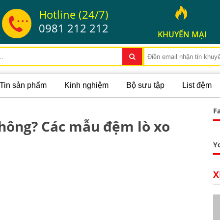
Hotline (24/7)
0981 212 212
KHUYẾN MẠI
Tin sản phẩm
Kinh nghiệm
Bộ sưu tập
List đệm
F
không? Các mẫu đệm lò xo
Y
X