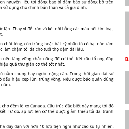
ọn nguyên liệu tới đóng bao bì đảm bảo sự đồng bộ trên
 sử dụng cho chính bản thân và cả gia đình.
 lập. Thay vì để trần và kết nối bằng các mấu nối kim loại,
t.
 chất lỏng, côn trùng hoặc bất kỳ nhân tố có hại nào xâm
ợc làm chậm tối đa cho tuổi thọ đệm dài lâu.
B
n nền tảng vững chắc nâng đỡ cơ thể. Kết cấu tổ ong đáp
hiệu quả thư giãn cơ thể tốt nhất.
dù nằm chung hay người nặng cân. Trong thời gian dài sử
ó dấu hiệu xẹp lún, trũng võng. Nếu được bảo quản đúng
c năm.
ng cho đệm lò xo Canada. Cấu trúc đặc biệt này mang tới độ
ết. Từ đó, áp lực lên cơ thể được giảm thiểu tối đa, tránh
há dày dặn với hơn 10 lớp tiện nghi như cao su tự nhiên,