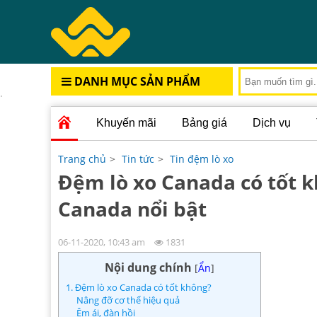
DANH MỤC SẢN PHẨM
Khuyến mãi
Bảng giá
Dịch vụ
Trang chủ
>
Tin tức
>
Tin đệm lò xo
Đệm lò xo Canada có tốt 
Canada nổi bật
06-11-2020, 10:43 am
1831
Nội dung chính
[
Ẩn
]
1. Đệm lò xo Canada có tốt không?
Nâng đỡ cơ thể hiệu quả
Êm ái, đàn hồi