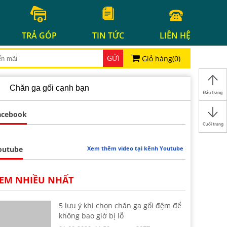
TRẢ GÓP
TIN TỨC
LIÊN HỆ
GỬI
Giỏ hàng(
0
)
Chăn ga gối cạnh bạn
acebook
outube
Xem thêm video tại kênh Youtube
EM NHIỀU NHẤT
5 lưu ý khi chọn chăn ga gối đệm để
không bao giờ bị lỗ