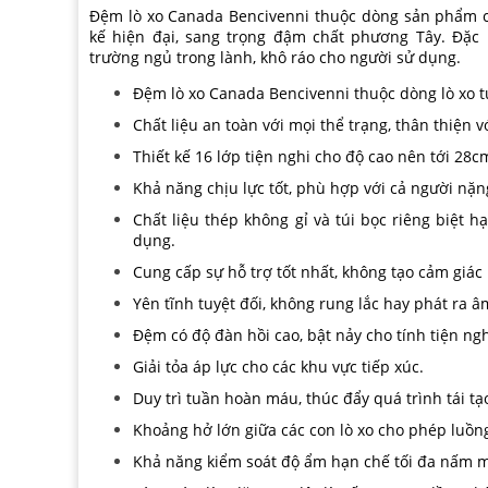
Đệm
lò xo Canada Bencivenni
thuộc dòng sản phẩm ca
kế hiện đại, sang trọng đậm chất phương Tây. Đặc 
trường ngủ trong lành, khô ráo cho người sử dụng.
Đệm
lò xo Canada Bencivenni
thuộc dòng lò xo t
Chất liệu an toàn với mọi thể trạng, thân thiện v
Thiết kế 16 lớp tiện nghi cho độ cao nên tới 28c
Khả năng chịu lực tốt, phù hợp với cả người nặ
Chất liệu thép không gỉ và túi bọc riêng biệt h
dụng.
Cung cấp sự hỗ trợ tốt nhất, không tạo cảm gi
Yên tĩnh tuyệt đối, không rung lắc hay phát ra â
Đệm có độ đàn hồi cao, bật nảy cho tính tiện ng
Giải tỏa áp lực cho các khu vực tiếp xúc.
Duy trì tuần hoàn máu, thúc đẩy quá trình tái t
Khoảng hở lớn giữa các con lò xo cho phép luồn
Khả năng kiểm soát độ ẩm hạn chế tối đa nấm mố