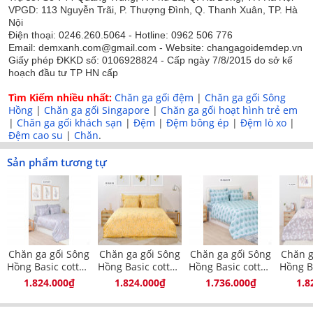
tinh tế.
VPGD: 113 Nguyễn Trãi, P. Thượng Đình, Q. Thanh Xuân, TP. Hà
Nội
Họa tiết được in màu sắc nét, không bị phai màu do
Điện thoại: 0246.260.5064 - Hotline: 0962 506 776
được in từ công nghệ in tiên tiến hiện đại nhất hiện
Email: demxanh.com@gmail.com - Website: changagoidemdep.vn
Giấy phép ĐKKD số: 0106928824 - Cấp ngày 7/8/2015 do sở kế
nay.
hoạch đầu tư TP HN cấp
Vải cotton bền chắc, dày dặn, không bị xù lông, co
Tìm Kiếm nhiều nhất:
Chăn ga gối đệm
|
Chăn ga gối Sông
nhăn hay bai dão trong quá trình sử dụng.
Hồng
|
Chăn ga gối Singapore
|
Chăn ga gối hoạt hình trẻ em
|
Chăn ga gối khách sạn
|
Đệm
|
Đệm bông ép
|
Đệm lò xo
|
Tông màu nhã nhặn với họa tiết tinh tế rất dễ phối
Đệm cao su
|
Chăn
.
sắp đặt trong nhiều phong cách phòng ngủ khác
Sản phẩm tương tự
nhau.
Thiết kế đa dạng kích thước 160x200, 180x200,
200x220 phù hợp với nhiều cỡ giường khác nhau
của mỗi gia đình.
Chăn ga gối Sông
Chăn ga gối Sông
Chăn ga gối Sông
Chăn g
Hồng Basic cotton
Hồng Basic cotton
Hồng Basic cotton
Hồng B
BC23075
BC23076
BC23079
BC
1.824.000₫
1.824.000₫
1.736.000₫
1.8