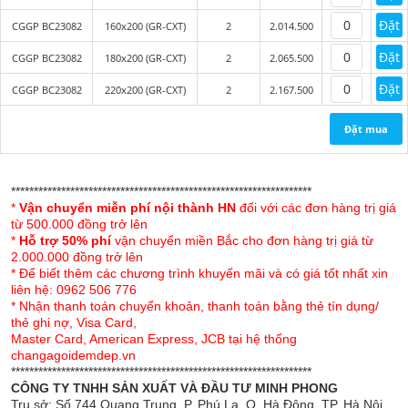
Đặt
CGGP BC23082
160x200 (GR-CXT)
2
2.014.500
Đặt
CGGP BC23082
180x200 (GR-CXT)
2
2.065.500
Đặc điểm của chăn
ga gối Sông Hồng Basic
cotton BC23082
Đặt
CGGP BC23082
220x200 (GR-CXT)
2
2.167.500
Chăn ga gối Sông Hồng Basic cotton là một trong
Đặt mua
những mẫu sản phẩm thuộc bộ sưu tập Chăn ga
gối Sông Hồng Basic mới nhất 2023.
******************************************************************
Sản phẩm với chất liệu 100% cotton cao cấp nhập
*
Vận chuyển miễn phí nội thành HN
đối với các đơn hàng trị giá
khẩu mềm mịn, thông thoáng, không gây bí nóng
từ 500.000 đồng trở lên
như các chất liệu vải thông thường khác.
*
Hỗ trợ 50% phí
vận chuyển miền Bắc cho đơn hàng trị giá từ
2.000.000 đồng trở lên
* Để biết thêm các chương trình khuyến mãi và có giá tốt nhất xin
BC23082 sử dụng tông màu xanh nhẹ nhàng phù
liên hệ: 0962 506 776
hợp với mọi lứa tuổi. Sản phẩm phối màu tổng thể
* Nhận thanh toán chuyển khoản, thanh toán bằng thẻ tín dụng/
hài hòa cho một không gian phòng ngủ thật hiện
thẻ ghi nợ, Visa Card,
đại.
Master Card, American Express, JCB tại hệ thống
changagoidemdep.vn
Bộ chăn ga gối thiết kế theo phong cách trẻ trung,
******************************************************************
CÔNG TY TNHH SẢN XUẤT VÀ ĐẦU TƯ MINH PHONG
năng động xong vẫn không kém phần sang trọng
Trụ sở: Số 744 Quang Trung, P. Phú La, Q. Hà Đông, TP. Hà Nội