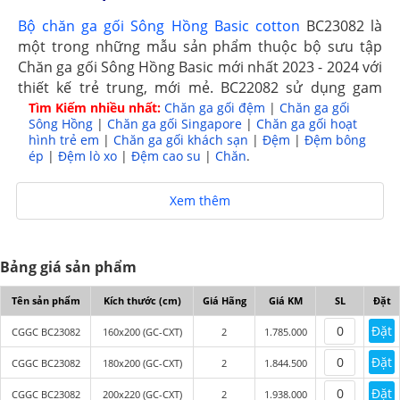
Bộ chăn ga gối Sông Hồng Basic cotton
BC23082 là
một trong những mẫu sản phẩm thuộc bộ sưu tập
Chăn ga gối Sông Hồng Basic mới nhất 2023 - 2024 với
thiết kế trẻ trung, mới mẻ. BC22082 sử dụng gam
màu xanh nhẹ nhàng kết hợp họa tiết tạo nên sự
Tìm Kiếm nhiều nhất:
Chăn ga gối đệm
|
Chăn ga gối
Sông Hồng
|
Chăn ga gối Singapore
|
Chăn ga gối hoạt
uyển chuyển mềm mại cùng chất vải cotton thoáng
hình trẻ em
|
Chăn ga gối khách sạn
|
Đệm
|
Đệm bông
mát, phù hợp với mọi lứa tuổi.
ép
|
Đệm lò xo
|
Đệm cao su
|
Chăn
.
Xem thêm
Bảng giá sản phẩm
Tên sản phẩm
Kích thước (cm)
Giá Hãng
Giá KM
SL
Đặt
Đặt
CGGC BC23082
160x200 (GC-CXT)
2
1.785.000
Đặt
CGGC BC23082
180x200 (GC-CXT)
2
1.844.500
Đặt
CGGC BC23082
200x220 (GC-CXT)
2
1.938.000