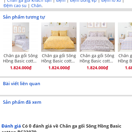
|
Chăn ga gối khách sạn
|
Đệm
|
Đệm bông ép
|
Đệm lò xo
|
tinh tế.
Đệm cao su
|
Chăn
.
Họa tiết được in màu sắc nét, không bị phai màu do
Sản phẩm tương tự
được in từ công nghệ in tiên tiến hiện đại nhất hiện
nay.
Vải cotton bền chắc, dày dặn, không bị xù lông, co
nhăn hay bai dão trong quá trình sử dụng.
Tông màu nhã nhặn với họa tiết tinh tế rất dễ phối
Chăn ga gối Sông
Chăn ga gối Sông
Chăn ga gối Sông
Chăn g
Hồng Basic cotton
Hồng Basic cotton
Hồng Basic cotton
Hồng B
sắp đặt trong nhiều phong cách phòng ngủ khác
BC23075
BC23076
BC23084
BC
1.824.000₫
1.824.000₫
1.824.000₫
1.6
nhau.
Thiết kế đa dạng kích thước 160x200, 180x200,
Bài viết liên quan
200x220 phù hợp với nhiều cỡ giường khác nhau
của mỗi gia đình.
Sản phẩm đã xem
Đánh giá
Có
0
đánh giá về Chăn ga gối Sông Hồng Basic