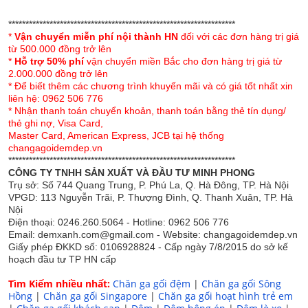
******************************************************************
*
Vận chuyển miễn phí nội thành HN
đối với các đơn hàng trị giá
Đặc điểm của chăn
ga gối Sông Hồng Basic
từ 500.000 đồng trở lên
*
Hỗ trợ 50% phí
vận chuyển miền Bắc cho đơn hàng trị giá từ
cotton BC23079
2.000.000 đồng trở lên
* Để biết thêm các chương trình khuyến mãi và có giá tốt nhất xin
Chăn ga gối Sông Hồng Basic cotton là một trong
liên hệ: 0962 506 776
những mẫu sản phẩm thuộc bộ sưu tập Chăn ga
* Nhận thanh toán chuyển khoản, thanh toán bằng thẻ tín dụng/
thẻ ghi nợ, Visa Card,
gối Sông Hồng Basic mới nhất 2023.
Master Card, American Express, JCB tại hệ thống
changagoidemdep.vn
Sản phẩm với chất liệu 100% cotton cao cấp nhập
******************************************************************
khẩu mềm mịn, thông thoáng, không gây bí nóng
CÔNG TY TNHH SẢN XUẤT VÀ ĐẦU TƯ MINH PHONG
như các chất liệu vải thông thường khác.
Trụ sở: Số 744 Quang Trung, P. Phú La, Q. Hà Đông, TP. Hà Nội
VPGD: 113 Nguyễn Trãi, P. Thượng Đình, Q. Thanh Xuân, TP. Hà
BC23079 sử dụng tông màu ghi xanh nhẹ nhàng
Nội
Điện thoại: 0246.260.5064 - Hotline: 0962 506 776
phù hợp với mọi lứa tuổi. Sản phẩm phối màu tổng
Email: demxanh.com@gmail.com - Website: changagoidemdep.vn
thể hài hòa cho một không gian phòng ngủ thật hiện
Giấy phép ĐKKD số: 0106928824 - Cấp ngày 7/8/2015 do sở kế
đại.
hoạch đầu tư TP HN cấp
Bộ chăn ga gối thiết kế theo phong cách trẻ trung,
Tìm Kiếm nhiều nhất:
Chăn ga gối đệm
|
Chăn ga gối Sông
Hồng
|
Chăn ga gối Singapore
|
Chăn ga gối hoạt hình trẻ em
năng động xong vẫn không kém phần sang trọng