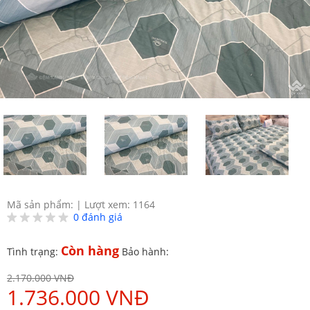
Mã sản phẩm:
|
Lượt xem: 1164
0
đánh giá
Còn hàng
Tình trạng:
Bảo hành:
2.170.000 VNĐ
1.736.000 VNĐ