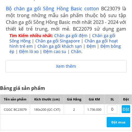
Bộ chăn ga gối Sông Hồng Basic cotton
BC23079 là
một trong những mẫu sản phẩm thuộc bộ sưu tập
Chăn ga gối Sông Hồng Basic mới nhất 2023 - 2024 với
thiết kế trẻ trung, mới mẻ. BC22079 sử dụng gam
màu xanh nhẹ nhàng kết hợp họa tiết tạo nên sự
Tìm Kiếm nhiều nhất:
Chăn ga gối đệm
|
Chăn ga gối
Sông Hồng
|
Chăn ga gối Singapore
|
Chăn ga gối hoạt
uyển chuyển mềm mại cùng chất vải cotton thoáng
hình trẻ em
|
Chăn ga gối khách sạn
|
Đệm
|
Đệm bông
mát, phù hợp với mọi lứa tuổi.
ép
|
Đệm lò xo
|
Đệm cao su
|
Chăn
.
Xem thêm
Bảng giá sản phẩm
Tên sản phẩm
Kích thước (cm)
Giá Hãng
Giá KM
SL
Đặt
Đặt
CGGC BC23079
180x200 (GC-CXT)
2
1.736.000
Đặt mua