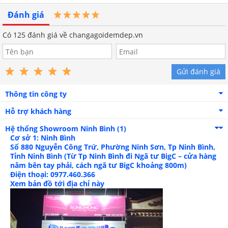
kích thước
thước
Đánh giá
01 chăn chần
01 chăn chần
✓
✓
bông 200x220cm
bông 200x220cm
Có
125
đánh giá về changagoidemdep.vn
02 vỏ gối đầu 45x65cm
02 vỏ gối
✓
✓
đầu 45x65cm
Hướng dẫn vệ sinh bộ chăn ga gối Sông
Gửi đánh giá
Hồng Basic cotton BC23079
Thông tin công ty
Cách giặt máy
Hỗ trợ khách hàng
Chọn chương trình giặt nhẹ với mức vòng
Hệ thống Showroom
Ninh Bình (1)
thấp trên máy giặt.
Cơ sở 1: Ninh Bình
Số 880 Nguyễn Công Trứ, Phường Ninh Sơn, Tp Ninh Bình,
Hòa tan bột giặt/ nước giặt với nước sạch dưới
Tỉnh Ninh Bình (Từ Tp Ninh Bình đi Ngã tư BigC – cửa hàng
30 độ C.
nằm bên tay phải, cách ngã tư BigC khoảng 800m)
Điện thoại: 0977.460.366
Lộn trái mặt vải rồi cho vào túi lưới.
Xem bản đồ tới địa chỉ này
Giặt chăn ga gối tối thiểu 2 lần để đảm bảo xả
sạch hết chất tẩy rửa tích tụ bên trong.