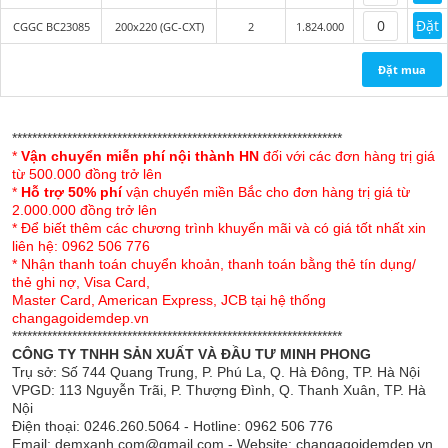
Đặt
CGGC BC23085
200x220 (GC-CXT)
2
1.824.000
Đặt mua
Đặc điểm của chăn
ga gối Sông Hồng Basic
cotton BC23085
******************************************************************
*
Vận chuyển miễn phí nội thành HN
đối với các đơn hàng trị giá
Chăn ga gối Sông Hồng Basic cotton là một trong
từ 500.000 đồng trở lên
những mẫu sản phẩm thuộc bộ sưu tập Chăn ga
*
Hỗ trợ 50% phí
vận chuyển miền Bắc cho đơn hàng trị giá từ
2.000.000 đồng trở lên
gối Sông Hồng Basic mới nhất 2023.
* Để biết thêm các chương trình khuyến mãi và có giá tốt nhất xin
liên hệ: 0962 506 776
Sản phẩm với chất liệu 100% cotton cao cấp nhập
* Nhận thanh toán chuyển khoản, thanh toán bằng thẻ tín dụng/
khẩu mềm mịn, thông thoáng, không gây bí nóng
thẻ ghi nợ, Visa Card,
như các chất liệu vải thông thường khác.
Master Card, American Express, JCB tại hệ thống
changagoidemdep.vn
BC23085 sử dụng tông màu xanh nhẹ nhàng phù
******************************************************************
CÔNG TY TNHH SẢN XUẤT VÀ ĐẦU TƯ MINH PHONG
hợp với mọi lứa tuổi. Sản phẩm phối màu tổng thể
Trụ sở: Số 744 Quang Trung, P. Phú La, Q. Hà Đông, TP. Hà Nội
hài hòa cho một không gian phòng ngủ thật hiện
VPGD: 113 Nguyễn Trãi, P. Thượng Đình, Q. Thanh Xuân, TP. Hà
đại.
Nội
Điện thoại: 0246.260.5064 - Hotline: 0962 506 776
Bộ chăn ga gối thiết kế theo phong cách trẻ trung,
Email: demxanh.com@gmail.com - Website: changagoidemdep.vn