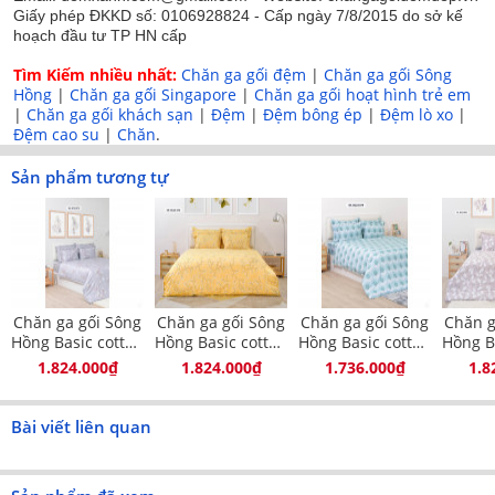
Giấy phép ĐKKD số: 0106928824 - Cấp ngày 7/8/2015 do sở kế
năng động xong vẫn không kém phần sang trọng
hoạch đầu tư TP HN cấp
tinh tế.
Tìm Kiếm nhiều nhất:
Chăn ga gối đệm
|
Chăn ga gối Sông
Họa tiết được in màu sắc nét, không bị phai màu do
Hồng
|
Chăn ga gối Singapore
|
Chăn ga gối hoạt hình trẻ em
được in từ công nghệ in tiên tiến hiện đại nhất hiện
|
Chăn ga gối khách sạn
|
Đệm
|
Đệm bông ép
|
Đệm lò xo
|
Đệm cao su
|
Chăn
.
nay.
Vải cotton bền chắc, dày dặn, không bị xù lông, co
Sản phẩm tương tự
nhăn hay bai dão trong quá trình sử dụng.
Tông màu nhã nhặn với họa tiết tinh tế rất dễ phối
sắp đặt trong nhiều phong cách phòng ngủ khác
nhau.
Chăn ga gối Sông
Chăn ga gối Sông
Chăn ga gối Sông
Chăn g
Thiết kế đa dạng kích thước 160x200, 180x200,
Hồng Basic cotton
Hồng Basic cotton
Hồng Basic cotton
Hồng B
200x220 phù hợp với nhiều cỡ giường khác nhau
BC23075
BC23076
BC23079
BC
1.824.000₫
1.824.000₫
1.736.000₫
1.8
của mỗi gia đình.
Bài viết liên quan