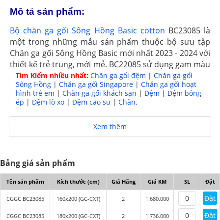
Mô tả sản phẩm:
Bộ chăn ga gối Sông Hồng Basic cotton
BC23085 là
một trong những mẫu sản phẩm thuộc bộ sưu tập
Chăn ga gối Sông Hồng Basic mới nhất 2023 - 2024 với
thiết kế trẻ trung, mới mẻ. BC22085 sử dụng gam màu
xanh kẻ caro nhẹ nhàng kết hợp họa tiết tạo nên sự
Tìm Kiếm nhiều nhất:
Chăn ga gối đệm
|
Chăn ga gối
Sông Hồng
|
Chăn ga gối Singapore
|
Chăn ga gối hoạt
uyển chuyển mềm mại cùng chất vải cotton thoáng
hình trẻ em
|
Chăn ga gối khách sạn
|
Đệm
|
Đệm bông
mát, phù hợp với mọi lứa tuổi.
ép
|
Đệm lò xo
|
Đệm cao su
|
Chăn
.
Xem thêm
Bảng giá sản phẩm
Tên sản phẩm
Kích thước (cm)
Giá Hãng
Giá KM
SL
Đặt
Đặt
CGGC BC23085
160x200 (GC-CXT)
2
1.680.000
Đặt
CGGC BC23085
180x200 (GC-CXT)
2
1.736.000