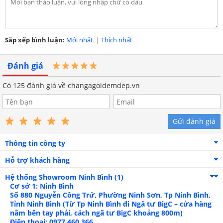
01 ga chun chần theo
01 ga phủ theo kích
✓
✓
kích thước
thước
01 chăn chần
01 chăn chần
✓
✓
Sắp xếp bình luận:
Mới nhất
|
Thích nhất
bông 200x220cm
bông 200x220cm
02 vỏ gối đầu 45x65cm
02 vỏ gối
✓
✓
Đánh giá
đầu 45x65cm
Hướng dẫn vệ sinh bộ chăn ga gối Sông
Có
125
đánh giá về changagoidemdep.vn
Hồng Basic cotton BC23085
Cách giặt máy
Gửi đánh giá
Chọn chương trình giặt nhẹ với mức vòng
Thông tin công ty
thấp trên máy giặt.
Hỗ trợ khách hàng
Hòa tan bột giặt/ nước giặt với nước sạch dưới
30 độ C.
Hệ thống Showroom
Ninh Bình (1)
Cơ sở 1: Ninh Bình
Lộn trái mặt vải rồi cho vào túi lưới.
Số 880 Nguyễn Công Trứ, Phường Ninh Sơn, Tp Ninh Bình,
Tỉnh Ninh Bình (Từ Tp Ninh Bình đi Ngã tư BigC – cửa hàng
Giặt chăn ga gối tối thiểu 2 lần để đảm bảo xả
nằm bên tay phải, cách ngã tư BigC khoảng 800m)
Điện thoại: 0977.460.366