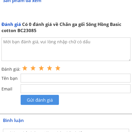
Sản phẩm đã xem
Đánh giá
Có
0
đánh giá về Chăn ga gối Sông Hồng Basic
cotton BC23085
Đánh giá:
Kết cấu bộ sản phẩm chăn ga gối Sông
Tên bạn
Hồng Bassic cotton BC23085
Email
Bộ sản phẩm chăn ga gối Sông Hồng Bassic
cotton BC23085 gồm:
Gửi đánh giá
Bộ chăn ga gối Sông
Bộ chăn ga gối Sông
Hồng Basic
Hồng Basic
Bình luận
cotton BC23085(Ga
cotton BC23085 (Ga
chun)
phủ)