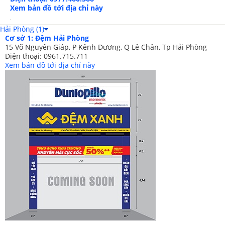
sạch hết chất tẩy rửa tích tụ bên trong.
Xem bản đồ tới địa chỉ này
Chọn chế độ sấy khô nếu có để đẩy bớt hơi
ẩm ngấm ở bên trong, hạn chế nấm mốc, mùi
hôi phát triển.
Phơi khô bộ đồ giường ngay sau khi giặt nhằm
tránh biến dạng, làm giảm độ bóng.
Cách giặt tay
Hòa tan bột giặt/ nước giặt với nước sạch trong
chậu hoặc thùng lớn.
Nhúng ga, gối, chăn vào nước, sau đó vò nhẹ.
Ngâm nước khoảng vài phút.
Xả sạch chăn ga gối trong thùng lớn hơn. Để
Hải Phòng (1)
trung hòa chất bẩn, bạn có thể thêm 2-3 muỗng
Cơ sở 1: Đệm Hải Phòng
15 Võ Nguyên Giáp, P Kênh Dương, Q Lê Chân, Tp Hải Phòng
giấm trắng.
Điện thoại: 0961.715.711
Xem bản đồ tới địa chỉ này
Cố gắng không vắt mạnh chăn, ga, gối. Sau đó,
bạn đặt chúng lên khăn khô để thấm bớt nước.