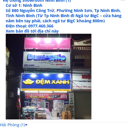
Hệ thống Showroom
Ninh Bình (1)
Cơ sở 1: Ninh Bình
Số 880 Nguyễn Công Trứ, Phường Ninh Sơn, Tp Ninh Bình,
Tỉnh Ninh Bình (Từ Tp Ninh Bình đi Ngã tư BigC – cửa hàng
nằm bên tay phải, cách ngã tư BigC khoảng 800m)
Điện thoại: 0977.460.366
Xem bản đồ tới địa chỉ này
Hải Phòng (1)