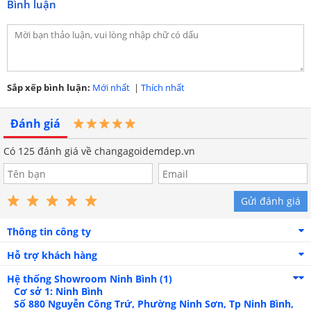
Bình luận
******************************************************************
CÔNG TY TNHH SẢN XUẤT VÀ ĐẦU TƯ MINH PHONG
Trụ sở: Số 744 Quang Trung, P. Phú La, Q. Hà Đông, TP. Hà Nội
VPGD: 113 Nguyễn Trãi, P. Thượng Đình, Q. Thanh Xuân, TP.
Hà Nội
Điện thoại: 0246.260.5064 - Hotline: 0962 506 776
Sắp xếp bình luận:
Mới nhất
|
Thích nhất
Email: demxanh.com@gmail.com -
Website: changagoidemdep.vn
Đánh giá
Giấy phép ĐKKD số: 0106928824 - Cấp ngày 7/8/2015 do sở kế
hoạch đầu tư TP HN cấp
Có
125
đánh giá về changagoidemdep.vn
Gửi đánh giá
Thông tin công ty
Hỗ trợ khách hàng
Hệ thống Showroom
Ninh Bình (1)
Cơ sở 1: Ninh Bình
Số 880 Nguyễn Công Trứ, Phường Ninh Sơn, Tp Ninh Bình,