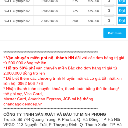
Đặt
BGCC Olympia 02
160x200x20
675
405.000
- Kiểu dáng đẹp và tinh tế cùng thiết kế bắt mắt, sang
trọng, chắc chắn sẽ mang đến vẻ đẹp riêng cho phòng
Đặt
BGCC Olympia 02
180x200x20
725
435.000
ngủ của bạn.
Đặt
BGCC Olympia 02
200x220x20
800
480.000
- Bộ ga gối dễ dàng tháo gỡ và giặt sạch, không làm mất
Đặt mua
quá nhiều thời gian và công sức của bạn.
- Bộ ga chun Olympia chần vải Cotton Hàn mã 02 với
thiết kế kẻ sọc bắt mắt sang trọng
******************************************************************
*
Vận chuyển miễn phí nội thành HN
đối với các đơn hàng trị giá
từ 500.000 đồng trở lên
*
Hỗ trợ 50% phí
vận chuyển miền Bắc cho đơn hàng trị giá từ
2.000.000 đồng trở lên
* Để biết thêm các chương trình khuyến mãi và có giá tốt nhất xin
liên hệ: 0962 506 776
* Nhận thanh toán chuyển khoản, thanh toán bằng thẻ tín dụng/
thẻ ghi nợ, Visa Card,
Master Card, American Express, JCB tại hệ thống
changagoidemdep.vn
******************************************************************
CÔNG TY TNHH SẢN XUẤT VÀ ĐẦU TƯ MINH PHONG
Trụ sở: Số 744 Quang Trung, P. Phú La, Q. Hà Đông, TP. Hà Nội
VPGD: 113 Nguyễn Trãi, P. Thượng Đình, Q. Thanh Xuân, TP. Hà