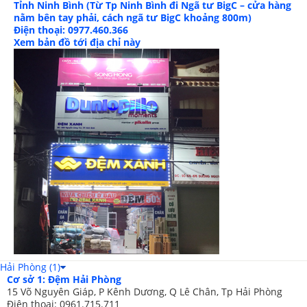
Tỉnh Ninh Bình (Từ Tp Ninh Bình đi Ngã tư BigC – cửa hàng
nằm bên tay phải, cách ngã tư BigC khoảng 800m)
Điện thoại: 0977.460.366
Xem bản đồ tới địa chỉ này
Hải Phòng (1)
Cơ sở 1: Đệm Hải Phòng
15 Võ Nguyên Giáp, P Kênh Dương, Q Lê Chân, Tp Hải Phòng
Điện thoại: 0961.715.711