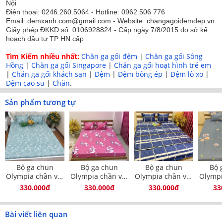
Nội
Điện thoại: 0246.260.5064 - Hotline: 0962 506 776
Email: demxanh.com@gmail.com - Website: changagoidemdep.vn
Giấy phép ĐKKD số: 0106928824 - Cấp ngày 7/8/2015 do sở kế
Họa tiết kẻ sọc sang trọng
hoạch đầu tư TP HN cấp
Tìm Kiếm nhiều nhất:
Chăn ga gối đệm
|
Chăn ga gối Sông
Bộ sản phẩm gồm:
Hồng
|
Chăn ga gối Singapore
|
Chăn ga gối hoạt hình trẻ em
- 01 ga chun chần bông vải cotton hàn dày dặn dùng cho
|
Chăn ga gối khách sạn
|
Đệm
|
Đệm bông ép
|
Đệm lò xo
|
đệm độ dày 20cm trở xuống ( kích thước 100x190,
Đệm cao su
|
Chăn
.
120x190, 150x190, 160x200, 180x200, 200x220 )
Sản phẩm tương tự
- 01 vỏ gối ( giường đơn ) hoặc 02 vỏ gối ( giường đôi)
nằm 45x65cm chần bông
Bộ ga chun
Bộ ga chun
Bộ ga chun
Bộ 
Olympia chần vải
Olympia chần vải
Olympia chần vải
Olympi
Cotton Hàn 01
Cotton Hàn 03
Cotton Hàn 04
Cott
330.000₫
330.000₫
330.000₫
33
Bài viết liên quan