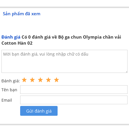
Sản phẩm đã xem
Đánh giá
Có
0
đánh giá về Bộ ga chun Olympia chần vải
Cotton Hàn 02
Vải cotton hàn mềm mịn, thoáng mát
******************************************************************
*
Vận chuyển miễn phí nội thành HN
đối với các đơn hàng trị
giá từ 500.000 đồng trở lên
*
Hỗ trợ 50% phí
vận chuyển miền Bắc cho đơn hàng trị giá từ
Đánh giá:
2.000.000 đồng trở lên
Tên bạn
* Để biết thêm các chương trình khuyến mãi và có giá tốt nhất
xin liên hệ: 0962 506 776
Email
* Nhận thanh toán chuyển khoản, thanh toán bằng thẻ tín dụng/
Gửi đánh giá
thẻ ghi nợ, Visa Card,
Master Card, American Express, JCB tại hệ thống
changagoidemdep.vn