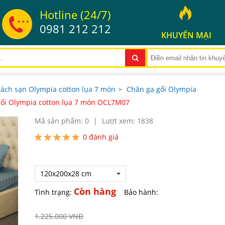
Hotline (24/7)
0981 212 212
KHUYẾN MẠI
hách sạn Olympia cotton lụa 7 món
>
Chăn ga gối Olympia
gối Olympia cotton lụa 7 món OCL7M07
Mã sản phẩm: 0
|
Lượt xem: 1838
0
đánh giá
120x200x28 cm
Còn hàng
Tình trạng:
Bảo hành:
1.225.000 VNĐ