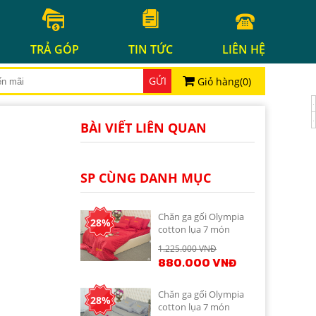
TRẢ GÓP
TIN TỨC
LIÊN HỆ
GỬI
Giỏ hàng(
0
)
BÀI VIẾT LIÊN QUAN
SP CÙNG DANH MỤC
Chăn ga gối Olympia
28%
cotton lụa 7 món
OCL7M01
1.225.000 VNĐ
880.000 VNĐ
Chăn ga gối Olympia
28%
cotton lụa 7 món