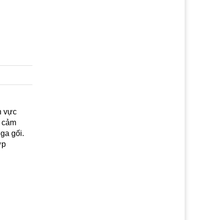
h vực
g cảm
ga gối.
ợp