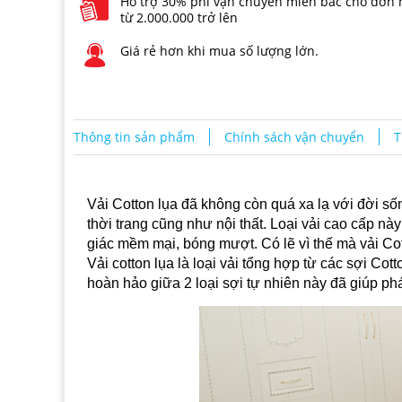
Hỗ trợ 30% phí vận chuyển miền bắc cho đơn
từ 2.000.000 trở lên
Giá rẻ hơn khi mua số lượng lớn.
Thông tin sản phẩm
Chính sách vận chuyển
T
Vải Cotton lụa đã không còn quá xa lạ với đời số
thời trang cũng như nội thất.
Loại vải cao cấp nà
giác mềm mại, bóng mượt. Có lẽ vì thế mà vải Cot
Vải cotton lụa là
loại vải tổng hợp từ các sợi Cot
hoàn hảo giữa 2 loại sợi tự nhiên này đã giúp phá