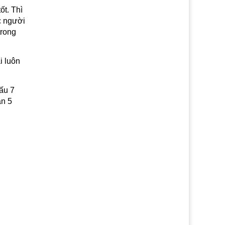
ốt. Thì
c người
trong
i luôn
ấu 7
ạn 5