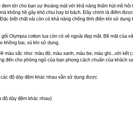
 đem tới cho bạn sự thoáng mát với khả năng thấm hút mồ hôi t
ốt mà không hề gây khó chịu hay bí bách. Đây chính là điểm đượ
 Đặc biệt chất vải còn có khả năng chống tĩnh điện khi sử dụng 
gối Olympia cotton lụa còn có vẻ ngoài đẹp mắt. Bề mặt của vả
 không bai, xù khi sử dụng.
về màu sắc như: màu đỏ, màu xanh, màu be, màu ghi...với kết c
ng đến cho phòng ngủ của bạn phong cách chuẩn của khách s
ới các độ dày đệm khác nhau vẫn sử dụng được
u độ dày đệm khác nhau)