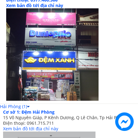
Xem bản đồ tới địa chỉ này
Gối nằm kich thước 50x70cm thoải mái khi nằm
Hải Phòng (1)
Cơ sở 1: Đệm Hải Phòng
15 Võ Nguyên Giáp, P Kênh Dương, Q Lê Chân, Tp Hải Phòng
Điện thoại: 0961.715.711
Xem bản đồ tới địa chỉ này