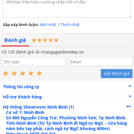
Sắp xếp bình luận:
Mới nhất
|
Thích nhất
Thuê logo tỉ mỉ ở vỏ chăn và vỏ gối nằm
Đánh giá
Có
125
đánh giá về changagoidemdep.vn
Gửi đánh giá
Thông tin công ty
Hỗ trợ khách hàng
Hệ thống Showroom
Ninh Bình (1)
Cơ sở 1: Ninh Bình
Số 880 Nguyễn Công Trứ, Phường Ninh Sơn, Tp Ninh Bình,
Tỉnh Ninh Bình (Từ Tp Ninh Bình đi Ngã tư BigC – cửa hàng
nằm bên tay phải, cách ngã tư BigC khoảng 800m)
Họa tiết sọc 3cm mang vẻ đẹp sang trọng
Điện thoại: 0977.460.366