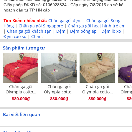
Giấy phép ĐKKD số: 0106928824 - Cấp ngày 7/8/2015 do sở kế
dày đệm khác nhau vẫn sử dụng được
hoạch đầu tư TP HN cấp
Kế cấu sản phẩm:
Tìm Kiếm nhiều nhất:
Chăn ga gối đệm
|
Chăn ga gối Sông
Hồng
|
Chăn ga gối Singapore
|
Chăn ga gối hoạt hình trẻ em
- 01 ga chun mỏng (ga chun 28cm dùng cho nhiều độ dày
|
Chăn ga gối khách sạn
|
Đệm
|
Đệm bông ép
|
Đệm lò xo
|
đệm khác nhau)
Đệm cao su
|
Chăn
.
- 01 vỏ chăn 200x230cm
Sản phẩm tương tự
- 04 vỏ gối đầu 50x70cm
- 01 vỏ gối ôm 38x100cm
Hình ảnh chi tiết sản phẩm: Chăn ga gối khách sạn
Olympia cotton lụa 7 món OCL7M06
Chăn ga gối
Chăn ga gối
Chăn ga gối
Chă
Olympia cotton
Olympia cotton
Olympia cotton
Olymp
lụa 7 món
lụa 7 món
lụa 7 món
lụ
880.000₫
880.000₫
880.000₫
88
OCL7M01
OCL7M02
OCL7M03
OC
Bài viết liên quan