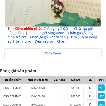
Tìm Kiếm nhiều nhất:
Chăn ga gối đệm
|
Chăn ga gối
Sông Hồng
|
Chăn ga gối Singapore
|
Chăn ga gối hoạt
hình trẻ em
|
Chăn ga gối khách sạn
|
Đệm
|
Đệm bông
ép
|
Đệm lò xo
|
Đệm cao su
|
Chăn
.
Xem thêm
Bảng giá sản phẩm
Bộ chăn ga gối Olympia cotton lụa 7 món OCL7M06
Tên sản phẩm
Kích thước (cm)
Giá Hãng
Giá KM
SL
Đặt
Chăn ga gối khách sạn Olympia cotton lụa 7
được dệt
Đặt
CGG OCL7M06
120x200x28
1
880.000
hoàn toàn từ nguyên liệu tự nhiên với sự kết hợp hoàn
hảo của chất liệu cotton và lụa cho ra sản phẩm mềm
Đặt
CGG OCL7M06
160x200x28
1
980.000
mại, thấm hút mồ hôi tốt phù hợp với điều kiện thời tiết
Đặt
CGG OCL7M06
180x200x28
1
1.180.000
nhiệt đới gió mùa tại Việt Nam.