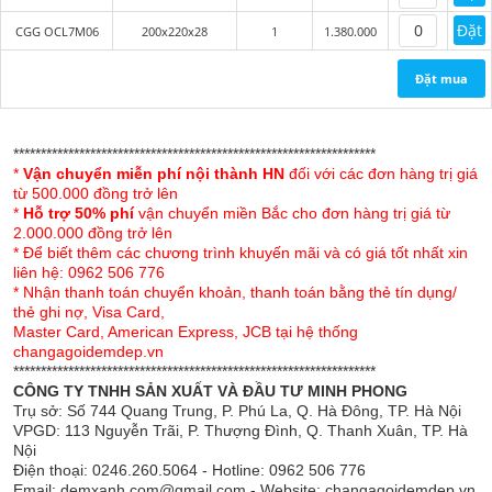
Đặt
CGG OCL7M06
200x220x28
1
1.380.000
Nếu mùa hè bộ chăn ga gối Olympia cotton lụa sẽ đem
tới cho bạn sự thoáng mát với khả năng thấm hút mồ hôi
Đặt mua
tốt. Thì trong mùa đông, lại có khả năng giữ nhiệt cực tốt
mà không hề gây khó chịu hay bí bách. Đây chính là điểm
được người tiêu dùng đánh giá rất cao về bộ chăn ga gối
******************************************************************
này. Đặc biệt chất vải còn có khả năng chống tĩnh điện
*
Vận chuyển miễn phí nội thành HN
đối với các đơn hàng trị giá
khi sử dụng trong mùa đông.
từ 500.000 đồng trở lên
*
Hỗ trợ 50% phí
vận chuyển miền Bắc cho đơn hàng trị giá từ
Không chỉ thoáng mát khi sử dụng mà bộ chăn ga gối
2.000.000 đồng trở lên
* Để biết thêm các chương trình khuyến mãi và có giá tốt nhất xin
Olympia cotton lụa còn có vẻ ngoài đẹp mắt. Bề mặt của
liên hệ: 0962 506 776
vải luôn bóng mượt, mềm mịn, được in màu công nghệ
* Nhận thanh toán chuyển khoản, thanh toán bằng thẻ tín dụng/
cao không bai, xù khi sử dụng.
thẻ ghi nợ, Visa Card,
Master Card, American Express, JCB tại hệ thống
- Chăn ga gối Olympia cotton lụa 7 món đa dạng về màu
changagoidemdep.vn
******************************************************************
sắc như: màu đỏ, màu xanh, màu be, màu ghi...với kết
CÔNG TY TNHH SẢN XUẤT VÀ ĐẦU TƯ MINH PHONG
cấu 7 món đồng nhất về màu sắc bộ sản phẩm giúp
Trụ sở: Số 744 Quang Trung, P. Phú La, Q. Hà Đông, TP. Hà Nội
mang đến cho phòng ngủ của bạn phong cách chuẩn của
VPGD: 113 Nguyễn Trãi, P. Thượng Đình, Q. Thanh Xuân, TP. Hà
khách sạn 5 sao thật sang trọng và hiện đại
Nội
Điện thoại: 0246.260.5064 - Hotline: 0962 506 776
- Kich thước đa dạng cho mọi thiết kế giường với các độ
Email: demxanh.com@gmail.com - Website: changagoidemdep.vn