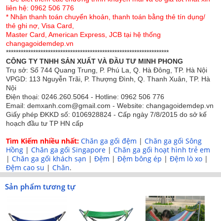
liên hệ: 0962 506 776
Bộ Võng xếp Ban Mai Inox cỡ người lớn BM05
bao
* Nhận thanh toán chuyển khoản, thanh toán bằng thẻ tín dụng/
gồm:
thẻ ghi nợ, Visa Card,
Master Card, American Express, JCB tại hệ thống
+ 1 khung võng INOX
changagoidemdep.vn
******************************************************************
+ túi đựng khung
CÔNG TY TNHH SẢN XUẤT VÀ ĐẦU TƯ MINH PHONG
+ 1 lưới võng 16 lỗ trên thanh gỗ
Trụ sở: Số 744 Quang Trung, P. Phú La, Q. Hà Đông, TP. Hà Nội
VPGD: 113 Nguyễn Trãi, P. Thượng Đình, Q. Thanh Xuân, TP. Hà
Nội
Điện thoại: 0246.260.5064 - Hotline: 0962 506 776
Email: demxanh.com@gmail.com - Website: changagoidemdep.vn
Chi tiết:
Giấy phép ĐKKD số: 0106928824 - Cấp ngày 7/8/2015 do sở kế
+ Võng xếp gọn, cơ động, có thể xách tay & sử dụng mọi
hoạch đầu tư TP HN cấp
lúc, mọi nơi (tháo lắp chỉ 20 giây)
Tìm Kiếm nhiều nhất:
Chăn ga gối đệm
|
Chăn ga gối Sông
+ Đầu võng siêu bền nhờ 2 bạc đạn Nhật, giúp võng đu
Hồng
|
Chăn ga gối Singapore
|
Chăn ga gối hoạt hình trẻ em
đưa lâu & nhẹ nhàng.
|
Chăn ga gối khách sạn
|
Đệm
|
Đệm bông ép
|
Đệm lò xo
|
Đệm cao su
+ Chốt gài có 3 rãnh là 3 mức điều chỉnh độ rộng của
|
Chăn
.
khung võng.
Sản phẩm tương tự
+ 4 thanh chống cong: điều chỉnh độ dài & độ cao của
khung võng.