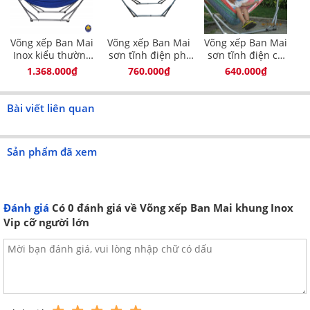
Võng xếp Ban Mai
Võng xếp Ban Mai
Võng xếp Ban Mai
Khung inox chắc chắn
Inox kiểu thường
sơn tĩnh điện phi
sơn tĩnh điện cỡ
cỡ người lớn BM04
32 cỡ người lớn
trẻ em
1.368.000₫
760.000₫
640.000₫
Thanh chống cong: điều chỉnh độ dài & độ cao của khung
Bài viết liên quan
võng
Sản phẩm đã xem
Đế cao su chống trơn trượt
Đánh giá
Có
0
đánh giá về Võng xếp Ban Mai khung Inox
Thanh chốt ngang cố định võng
Vip cỡ người lớn
Lưới võng cán gỗ to rộng
Mắt lưới nhỏ dày dặn