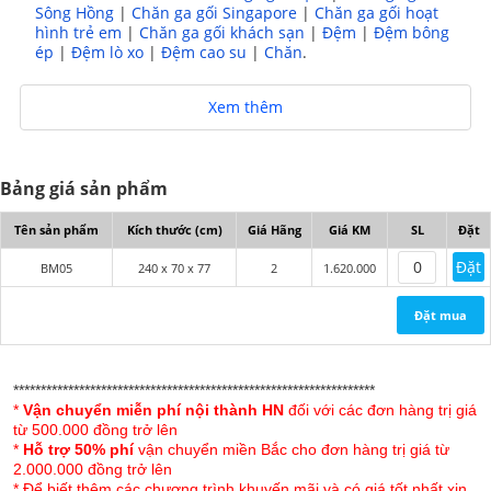
Sông Hồng
|
Chăn ga gối Singapore
|
Chăn ga gối hoạt
*** Giữ cố định thanh chống, ít bị mòn hay bung ra
hình trẻ em
|
Chăn ga gối khách sạn
|
Đệm
|
Đệm bông
trong quá trình sử dụng, gây nguy hiểm
ép
|
Đệm lò xo
|
Đệm cao su
|
Chăn
.
*** Tránh trầy xước da ở những chỗ tiếp xúc có mối
Xem thêm
hàn.
- Thanh ngang 3 rãnh điều chỉnh độ rộng khung võng.
Bảng giá sản phẩm
Trọng lượng (dung sai +-5%):
Tên sản phẩm
Kích thước (cm)
Giá Hãng
Giá KM
SL
Đặt
- Trọng lượng tịnh: 6.7 kgs
Đặt
BM05
240 x 70 x 77
2
1.620.000
- Trọng lượng bao bì: 7.3 kgs
- Chịu lực tĩnh 250kg
Đặt mua
Kích thước trung bình(dung sai +-5%):
******************************************************************
- Sử dụng: 240 x 70 x 77.0 cm
*
Vận chuyển miễn phí nội thành HN
đối với các đơn hàng trị giá
từ 500.000 đồng trở lên
- Đóng gói: 113 x 14.5 x 19.5 cm
*
Hỗ trợ 50% phí
vận chuyển miền Bắc cho đơn hàng trị giá từ
2.000.000 đồng trở lên
* Để biết thêm các chương trình khuyến mãi và có giá tốt nhất xin