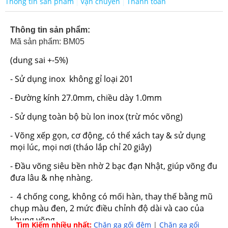
Thông tin sản phẩm
Vận chuyển
Thanh toán
Thông tin sản phẩm:
Mã sản phẩm: BM05
(dung sai +-5%)
- Sử dụng inox không gỉ loại 201
- Đường kính 27.0mm, chiều dày 1.0mm
- Sử dụng toàn bộ bù lon inox (trừ móc võng)
- Võng xếp gọn, cơ động, có thể xách tay & sử dụng
mọi lúc, mọi nơi (tháo lắp chỉ 20 giây)
- Đầu võng siêu bền nhờ 2 bạc đạn Nhật, giúp võng đu
đưa lâu & nhẹ nhàng.
- 4 chống cong, không có mối hàn, thay thế bằng mũ
chụp màu đen, 2 mức điều chỉnh độ dài và cao của
khung võng.
Tìm Kiếm nhiều nhất:
Chăn ga gối đệm
|
Chăn ga gối