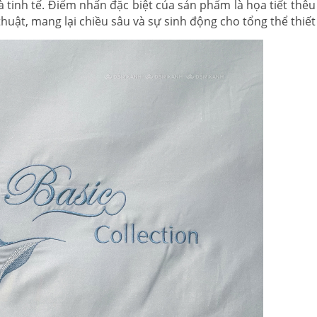
và tinh tế. Điểm nhấn đặc biệt của sản phẩm là họa tiết thê
uật, mang lại chiều sâu và sự sinh động cho tổng thể thiết 