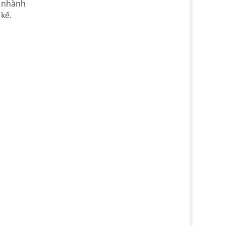
u nhành
kế.