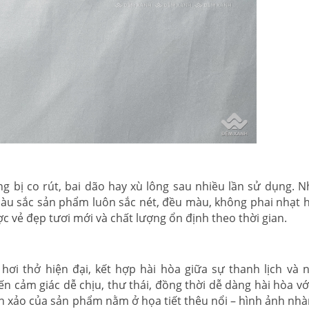
ng bị co rút, bai dão hay xù lông sau nhiều lần sử dụng. 
àu sắc sản phẩm luôn sắc nét, đều màu, không phai nhạt 
ợc vẻ đẹp tươi mới và chất lượng ổn định theo thời gian.
hơi thở hiện đại, kết hợp hài hòa giữa sự thanh lịch và 
n cảm giác dễ chịu, thư thái, đồng thời dễ dàng hài hòa vớ
h xảo của sản phẩm nằm ở họa tiết thêu nổi – hình ảnh nh