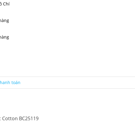
ồ Chí
 hàng
 hàng
hanh toán
c Cotton BC25119