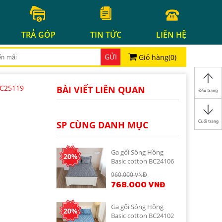
TRẢ GÓP
TIN TỨC
LIÊN HỆ
GỬI
Giỏ hàng(
0
)
BC25119
BÀI VIẾT LIÊN QUAN
SP CÙNG DANH MỤC
Ga gối Sông Hồng
20%
Basic cotton BC24106
960.000 VNĐ
768.000 VNĐ
Ga gối Sông Hồng
20%
Basic cotton BC24102