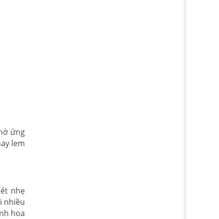
Nhờ ứng
hay lem
nét nhẹ
i nhiều
ành hoa