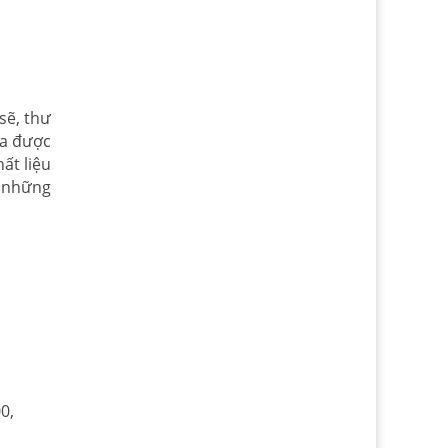
sẽ, thư
oa được
ất liệu
n những
0,