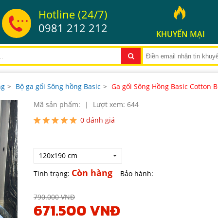
Hotline (24/7)
0981 212 212
KHUYẾN MẠI
ng
>
Bộ ga gối Sông hồng Basic
>
Ga gối Sông Hồng Basic Cotton 
Mã sản phẩm:
|
Lượt xem: 644
0
đánh giá
120x190 cm
Còn hàng
Tình trạng:
Bảo hành:
790.000 VNĐ
671.500 VNĐ