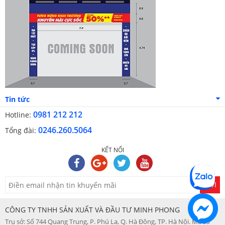
Tin tức
0981 212 212
Hotline:
0246.260.5064
Tổng đài:
KẾT NỐI
GỬI
CÔNG TY TNHH SẢN XUẤT VÀ ĐẦU TƯ MINH PHONG
Trụ sở: Số 744 Quang Trung, P. Phú La, Q. Hà Đông, TP. Hà Nội. Mã số