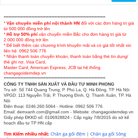
Hãng sản xuất: Everhome
Chất liệu: 100% cao su tự nhiên
******************************************************************
*
Vận chuyển miễn phí nội thành HN
đối với các đơn hàng trị giá
Cấu trúc: Bề mặt đệm có các gai massage
từ 500.000 đồng trở lên
*
Hỗ trợ 50% phí
vận chuyển miền Bắc cho đơn hàng trị giá từ
Mô tả sản phẩm:
2.000.000 đồng trở lên
* Để biết thêm các chương trình khuyến mãi và có giá tốt nhất xin
Cấu trúc thông minh
: Nhờ cấu trúc phần lõi với sự liên
liên hệ: 0962 506 776
* Nhận thanh toán chuyển khoản, thanh toán bằng thẻ tín dụng/
kết chặt chẽ, ép tỷ trọng cao, siêu đàn hồi, tạo cho bề mặt
thẻ ghi nợ, Visa Card,
đệm luôn phẳng, không gây xẹp lún, giúp tuần hoàn máu
Master Card, American Express, JCB tại hệ thống
tốt hơn. Thiết kế bọt hở cùng hàng triệu lỗ thông hơi phân
changagoidemdep.vn
phối đều trên 2 bề mặt của đệm giúp đệm luôn thông
******************************************************************
CÔNG TY TNHH SẢN XUẤT VÀ ĐẦU TƯ MINH PHONG
thoáng, sử dụng được quanh năm mang đến cho bạn sự
Trụ sở: Số 744 Quang Trung, P. Phú La, Q. Hà Đông, TP. Hà Nội
dễ chịu và tiện ích.
VPGD: 113 Nguyễn Trãi, P. Thượng Đình, Q. Thanh Xuân, TP. Hà
Nội
Tính năng ưu việt
: Thiết kế đặc biệt nâng đỡ, giúp đệm
Điện thoại: 0246.260.5064 - Hotline: 0962 506 776
phân bố một cách hợp lý trọng lượng cơ thể, ôm sát mọi
Email: demxanh.com@gmail.com - Website: changagoidemdep.vn
Giấy phép ĐKKD số: 0106928824 - Cấp ngày 7/8/2015 do sở kế
đường cong từ đầu đến chân, giúp cho máu tuần hoàn tốt
hoạch đầu tư TP HN cấp
hơn, đặc biệt rất tốt cho việc bảo vệ cột sống. Mang đến
cho bạn sự dễ chịu ở mọi tư thế nằm và một giấc ngủ êm
Tìm Kiếm nhiều nhất:
Chăn ga gối đệm
|
Chăn ga gối Sông