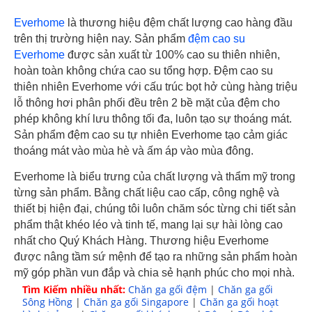
Everhome
là thương hiệu đệm chất lượng cao hàng đầu
trên thị trường hiện nay. Sản phẩm
đệm cao su
Everhome
được sản xuất từ 100% cao su thiên nhiên,
hoàn toàn không chứa cao su tổng hợp. Đệm cao su
thiên nhiên Everhome với cấu trúc bọt hở cùng hàng triệu
lỗ thông hơi phân phối đều trên 2 bề mặt của đệm cho
phép không khí lưu thông tối đa, luôn tạo sự thoáng mát.
Sản phẩm đệm cao su tự nhiên Everhome tạo cảm giác
thoáng mát vào mùa hè và ấm áp vào mùa đông.
Everhome là biểu trưng của chất lượng và thẩm mỹ trong
từng sản phẩm. Bằng chất liệu cao cấp, công nghệ và
thiết bị hiện đại, chúng tôi luôn chăm sóc từng chi tiết sản
phẩm thật khéo léo và tinh tế, mang lại sự hài lòng cao
nhất cho Quý Khách Hàng. Thương hiệu Everhome
được nâng tầm sứ mệnh để tạo ra những sản phẩm hoàn
mỹ góp phần vun đắp và chia sẻ hạnh phúc cho mọi nhà.
Tìm Kiếm nhiều nhất:
Chăn ga gối đệm
|
Chăn ga gối
Thân thiện với môi trường
Sông Hồng
|
Chăn ga gối Singapore
|
Chăn ga gối hoạt