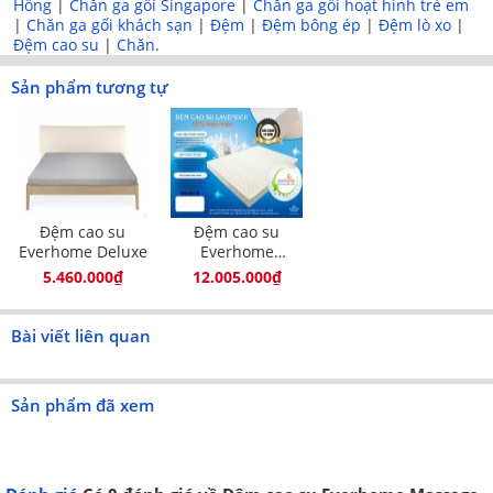
ái.
Hồng
|
Chăn ga gối Singapore
|
Chăn ga gối hoạt hình trẻ em
|
Chăn ga gối khách sạn
|
Đệm
|
Đệm bông ép
|
Đệm lò xo
|
Đệm cao su
|
Chăn
.
Sản phẩm tương tự
Đệm cao su
Đệm cao su
Everhome Deluxe
Everhome
Lavender
5.460.000₫
12.005.000₫
Bài viết liên quan
Đệm cao su Everhome Massage
Sản phẩm đã xem
Quy cách sử dụng:
Để sử dụng đệm được lâu bền cần tránh những trường