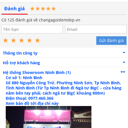
thẻ ghi nợ, Visa Card,
Master Card, American Express, JCB tại hệ thống
Đánh giá
changagoidemdep.vn
Có
125
đánh giá về changagoidemdep.vn
******************************************************************
CÔNG TY TNHH SẢN XUẤT VÀ ĐẦU TƯ MINH PHONG
Trụ sở: Số 744 Quang Trung, P. Phú La, Q. Hà Đông, TP. Hà Nội
VPGD: 113 Nguyễn Trãi, P. Thượng Đình, Q. Thanh Xuân, TP.
Gửi đánh giá
Hà Nội
Điện thoại: 0246.260.5064 - Hotline: 0962 506 776
Thông tin công ty
Email: demxanh.com@gmail.com -
Hỗ trợ khách hàng
Website: changagoidemdep.vn
Giấy phép ĐKKD số: 0106928824 - Cấp ngày 7/8/2015 do sở kế
Hệ thống Showroom
Ninh Bình (1)
hoạch đầu tư TP HN cấp
Cơ sở 1: Ninh Bình
Số 880 Nguyễn Công Trứ, Phường Ninh Sơn, Tp Ninh Bình,
Tỉnh Ninh Bình (Từ Tp Ninh Bình đi Ngã tư BigC – cửa hàng
nằm bên tay phải, cách ngã tư BigC khoảng 800m)
Điện thoại: 0977.460.366
Xem bản đồ tới địa chỉ này