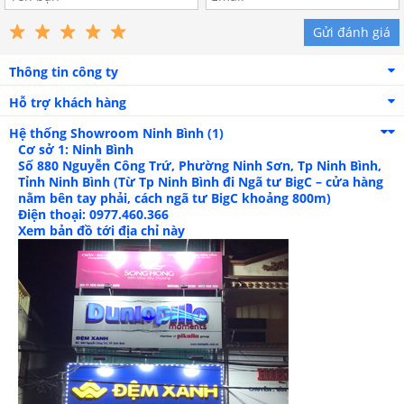
Gửi đánh giá
Thông tin công ty
Hỗ trợ khách hàng
Hệ thống Showroom
Ninh Bình (1)
Cơ sở 1: Ninh Bình
Số 880 Nguyễn Công Trứ, Phường Ninh Sơn, Tp Ninh Bình,
Tỉnh Ninh Bình (Từ Tp Ninh Bình đi Ngã tư BigC – cửa hàng
nằm bên tay phải, cách ngã tư BigC khoảng 800m)
Điện thoại: 0977.460.366
Xem bản đồ tới địa chỉ này