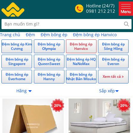
Hotline (24/7)
0981 212 212
Trang chủ
Đệm
Đệm bông ép
Đệm bông ép Hanvico
Đệm bông ép Kim
Đệm bông ép
Đệm bông ép
Đệm bông ép
Cương
Olympia
Hanvico
Sông Hồng
Đệm bông ép
Đệm bông ép
Đệm bông ép HQ
Đệm bông ép
Singapore
QueenSweet
NaNoMax
Everon
Đệm bông ép
Đệm bông ép
Đệm bông ép
Xem tất cả
Everhome
Hanny
Nhật Bản Misuko
Hãng
Sắp xếp
20%
20%