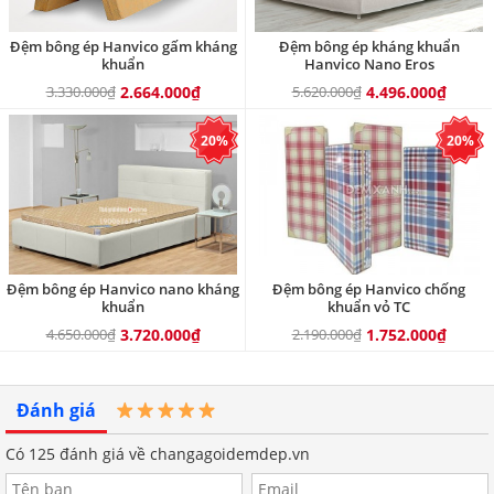
Đệm bông ép Hanvico gấm kháng
Đệm bông ép kháng khuẩn
khuẩn
Hanvico Nano Eros
3.330.000₫
2.664.000₫
5.620.000₫
4.496.000₫
20%
20%
Đệm bông ép Hanvico nano kháng
Đệm bông ép Hanvico chống
khuẩn
khuẩn vỏ TC
4.650.000₫
3.720.000₫
2.190.000₫
1.752.000₫
Đánh giá
Có
125
đánh giá về changagoidemdep.vn