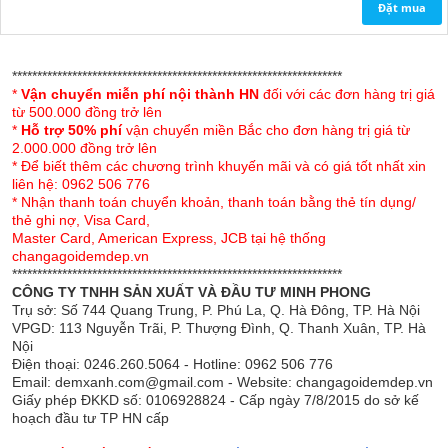
cho người sử dụng có thể thư giãn ngay từ cái ngả
Đặt
Đ.Olympia massage
200x220x20
12
7.464.000
lưng đầu tiên. Trên thực tế, hệ thống massage sẽ dễ
dàng kích thích vào các huyệt đạo, giúp các vùng
Đặt mua
trọng điểm đều được giải phóng áp lực, hệ thần kinh
được thư giãn và tuần hoàn máu cũng được thúc đẩy
lưu thông. Theo đó, cơ thể sẽ nhanh chóng thoải mái
******************************************************************
*
Vận chuyển miễn phí nội thành HN
đối với các đơn hàng trị giá
và chìm vào giấc ngủ.
từ 500.000 đồng trở lên
*
Hỗ trợ 50% phí
vận chuyển miền Bắc cho đơn hàng trị giá từ
Cấu trúc massage sẽ đặc biệt thích hợp với những
2.000.000 đồng trở lên
người thường xuyên bị đau mỏi hoặc cần những trải
* Để biết thêm các chương trình khuyến mãi và có giá tốt nhất xin
nghiệm độc đáo hơn về đệm bông ép.
liên hệ: 0962 506 776
* Nhận thanh toán chuyển khoản, thanh toán bằng thẻ tín dụng/
Ngoài ra, hệ thống núm gai cũng có công dụng tuyệt
thẻ ghi nợ, Visa Card,
Master Card, American Express, JCB tại hệ thống
vời trong việc tạo đường rãnh lưu thông không khí.
changagoidemdep.vn
Nhờ thế mà dù đệm không gây tích tụ hơi ẩm hay gây
******************************************************************
bí nóng cho người sử dụng. Với đặc tính này mà mặt
CÔNG TY TNHH SẢN XUẤT VÀ ĐẦU TƯ MINH PHONG
Trụ sở: Số 744 Quang Trung, P. Phú La, Q. Hà Đông, TP. Hà Nội
mềm cũng hoàn toàn có thể sử dụng được trong cả
VPGD: 113 Nguyễn Trãi, P. Thượng Đình, Q. Thanh Xuân, TP. Hà
mùa hè mà không hề gây khó chịu cho người sử dụng.
Nội
Điện thoại: 0246.260.5064 - Hotline: 0962 506 776
Áo bọc đệm sang trọng, thông thoáng
Email: demxanh.com@gmail.com - Website: changagoidemdep.vn
Giấy phép ĐKKD số: 0106928824 - Cấp ngày 7/8/2015 do sở kế