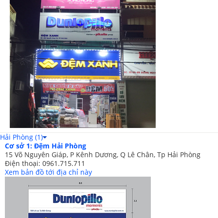
Đệm đa dạng kích cỡ, màu sắc
Hải Phòng (1)
Cơ sở 1: Đệm Hải Phòng
15 Võ Nguyên Giáp, P Kênh Dương, Q Lê Chân, Tp Hải Phòng
Điện thoại: 0961.715.711
Xem bản đồ tới địa chỉ này