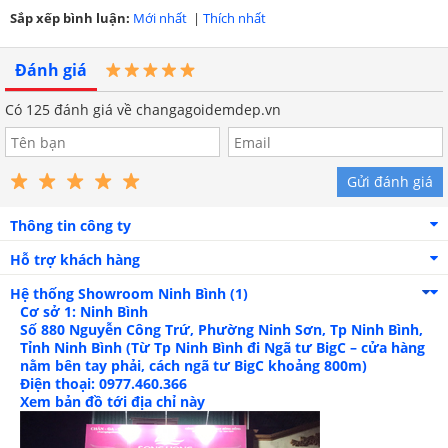
Sắp xếp bình luận:
Mới nhất
|
Thích nhất
Đánh giá
Có
125
đánh giá về changagoidemdep.vn
Gửi đánh giá
Vỏ áo bọc đệm thoáng mát, êm ái
Thông tin công ty
Hỗ trợ khách hàng
Hệ thống Showroom
Ninh Bình (1)
Cơ sở 1: Ninh Bình
Số 880 Nguyễn Công Trứ, Phường Ninh Sơn, Tp Ninh Bình,
Tỉnh Ninh Bình (Từ Tp Ninh Bình đi Ngã tư BigC – cửa hàng
nằm bên tay phải, cách ngã tư BigC khoảng 800m)
Điện thoại: 0977.460.366
Xem bản đồ tới địa chỉ này