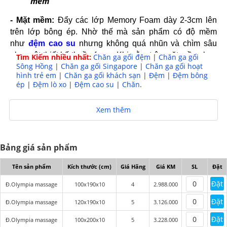
Thiết kế linh hoạt một mặt cứng và một mặt
mềm
- Mặt mềm:
Đẩy các lớp Memory Foam dày 2-3cm lên
trên lớp bông ép. Nhờ thế mà sản phẩm có độ mềm
như
đệm cao su
nhưng không quá nhũn và chìm sâu
như một thiết kế thuần foam. Khi nằm trên mặt mềm, bạn
Tìm Kiếm nhiều nhất:
Chăn ga gối đệm
|
Chăn ga gối
Sông Hồng
|
Chăn ga gối Singapore
|
Chăn ga gối hoạt
sẽ cảm nhận thấy rõ sự mềm mại, êm ái. Cơ thể vì thế mà
hình trẻ em
|
Chăn ga gối khách sạn
|
Đệm
|
Đệm bông
được giải phóng áp lực, thư giãn hơn và giấc ngủ cũng
ép
|
Đệm lò xo
|
Đệm cao su
|
Chăn
.
đến nhanh hơn. Dù có ngủ trong thời gian dài thì đệm
cũng không gây hiện tượng đau nhức tại các vùng trọng
Xem thêm
điểm, ngăn ngừa tình trạng mỏi người khi thức dậy.
- Mặt cứng:
Được cấu tạo từ bông Polyester nhập khẩu.
Chất liệu cao cấp này đã được ứng dụng công Nano
Bảng giá sản phẩm
Silve hiện đại giúp khử trùng, kháng khuẩn, loại bỏ tạp
chất gây kích ứng. Bề mặt mặt cứng thì bằng phẳng,
Tên sản phẩm
Kích thước (cm)
Giá Hãng
Giá KM
SL
Đặt
không bồng bềnh khi nằm. Mặt cứng của đệm cho phép
Đặt
Đ.Olympia massage
100x190x10
4
2.988.000
bạn có thể trải chiếu trúc lên trên mà không gây tình trạng
Đặt
đứt mặt chiếu hay gãy nan.
Đ.Olympia massage
120x190x10
5
3.126.000