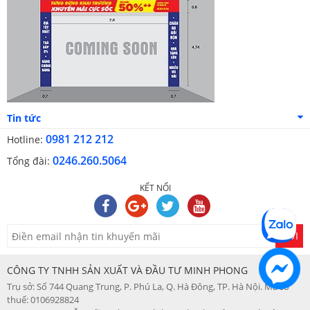
Master Card, American Express, JCB tại hệ thống
changagoidemdep.vn
******************************************************************
CÔNG TY TNHH SẢN XUẤT VÀ ĐẦU TƯ MINH PHONG
Trụ sở: Số 744 Quang Trung, P. Phú La, Q. Hà Đông, TP. Hà Nội
VPGD: 113 Nguyễn Trãi, P. Thượng Đình, Q. Thanh Xuân, TP.
Hà Nội
Điện thoại: 0246.260.5064 - Hotline: 0962 506 776
Tin tức
Email: demxanh.com@gmail.com -
0981 212 212
Hotline:
Website: changagoidemdep.vn
Giấy phép ĐKKD số: 0106928824 - Cấp ngày 7/8/2015 do sở kế
0246.260.5064
Tổng đài:
hoạch đầu tư TP HN cấp
KẾT NỐI
GỬI
CÔNG TY TNHH SẢN XUẤT VÀ ĐẦU TƯ MINH PHONG
Trụ sở: Số 744 Quang Trung, P. Phú La, Q. Hà Đông, TP. Hà Nội. Mã số
thuế: 0106928824