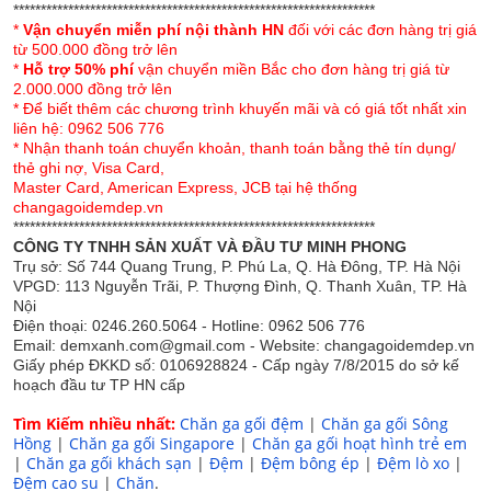
- Chăn Lông Cừu Pháp được nổi bật với đường nét sang
******************************************************************
trọng, mầu sắc nét, kết hợp với các bộ chăn ga gối hài
*
Vận chuyển miễn phí nội thành HN
đối với các đơn hàng trị giá
từ 500.000 đồng trở lên
hoà, chăn êm,nhẹ, đẳng cấp.
*
Hỗ trợ 50% phí
vận chuyển miền Bắc cho đơn hàng trị giá từ
2.000.000 đồng trở lên
-
Chăn Lông Cừu
sản phẩm mới nhất 2020 Được nhập
* Để biết thêm các chương trình khuyến mãi và có giá tốt nhất xin
khẩu sẽ đen lại cho khách hàng sự lựa chọn hoàn toàn
liên hệ: 0962 506 776
yên tâm về môi trường trong giấc ngủ, lựa chọn tuyệt vời
* Nhận thanh toán chuyển khoản, thanh toán bằng thẻ tín dụng/
thẻ ghi nợ, Visa Card,
cho giấc ngủ xanh, an toàn, thoáng, ấm, nhẹ.
Master Card, American Express, JCB tại hệ thống
changagoidemdep.vn
=> Hãy sở hữu ngay cho mình một chiếc chăn Lông Cừu
******************************************************************
Pháp NICOLAS - Đẳng Cấp trong từng giấc ngủ
CÔNG TY TNHH SẢN XUẤT VÀ ĐẦU TƯ MINH PHONG
Trụ sở: Số 744 Quang Trung, P. Phú La, Q. Hà Đông, TP. Hà Nội
Hình ảnh chi tiết sản phẩm
VPGD: 113 Nguyễn Trãi, P. Thượng Đình, Q. Thanh Xuân, TP. Hà
Nội
Điện thoại: 0246.260.5064 - Hotline: 0962 506 776
Email: demxanh.com@gmail.com - Website: changagoidemdep.vn
Giấy phép ĐKKD số: 0106928824 - Cấp ngày 7/8/2015 do sở kế
hoạch đầu tư TP HN cấp
Tìm Kiếm nhiều nhất:
Chăn ga gối đệm
|
Chăn ga gối Sông
Hồng
|
Chăn ga gối Singapore
|
Chăn ga gối hoạt hình trẻ em
|
Chăn ga gối khách sạn
|
Đệm
|
Đệm bông ép
|
Đệm lò xo
|
Đệm cao su
|
Chăn
.