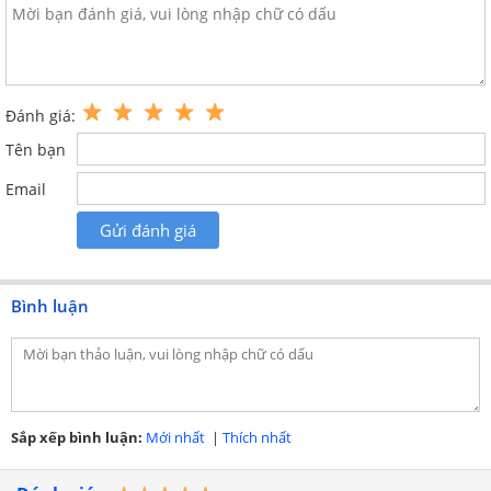
Chăn được chần may chắc chắn
Đánh giá:
Tên bạn
Email
Gửi đánh giá
Bình luận
Sắp xếp bình luận:
Mới nhất
|
Thích nhất
Mặt trong mềm mại ấm áp