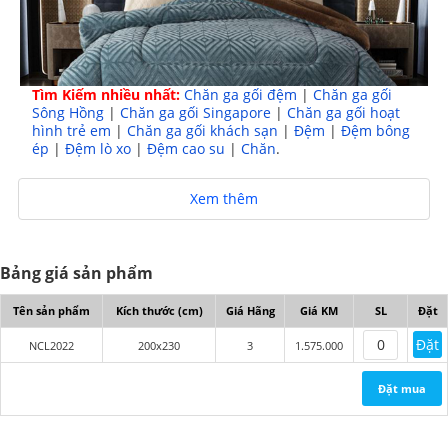
Tìm Kiếm nhiều nhất:
Chăn ga gối đệm
|
Chăn ga gối
Sông Hồng
|
Chăn ga gối Singapore
|
Chăn ga gối hoạt
hình trẻ em
|
Chăn ga gối khách sạn
|
Đệm
|
Đệm bông
ép
|
Đệm lò xo
|
Đệm cao su
|
Chăn
.
Mô tả sản phẩm:
Xem thêm
CHĂN LÔNG CỪU PHÁP NICOLAS - Chiếc chăn không
thể thiếu cho mùa đông
Bảng giá sản phẩm
- Chăn Lông Cừu Pháp Nicolas kích thước 2m*2m3
Tên sản phẩm
Kích thước (cm)
Giá Hãng
Giá KM
SL
Đặt
- Chăn được sản xuất trên dây truyền công nghệ hiện đại
Đặt
NCL2022
200x230
3
1.575.000
Châu Âu
Đặt mua
- Chăn Nhập Khẩu 100% ở giữa làm bằng Kén Tơ Tằm,
và lớp lông cừu nhẹ, mướt , mềm