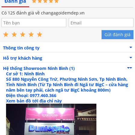
Đánh giá
Có
125
đánh giá về changagoidemdep.vn
Gửi đánh giá
Thông tin công ty
Hỗ trợ khách hàng
Hệ thống Showroom
Ninh Bình (1)
Cơ sở 1: Ninh Bình
Số 880 Nguyễn Công Trứ, Phường Ninh Sơn, Tp Ninh Bình,
Tỉnh Ninh Bình (Từ Tp Ninh Bình đi Ngã tư BigC – cửa hàng
nằm bên tay phải, cách ngã tư BigC khoảng 800m)
mặt ngoài chần họa tiết tinh tế
Điện thoại: 0977.460.366
Xem bản đồ tới địa chỉ này