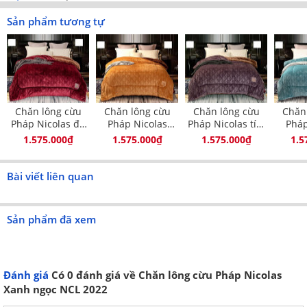
Sản phẩm tương tự
Thiết kế màu xanh ngọc sang trọng
Chăn lông cừu
Chăn lông cừu
Chăn lông cừu
Chăn
Pháp Nicolas đỏ
Pháp Nicolas
Pháp Nicolas tím
Pháp
ruby NCL2114
vàng phú quý
Violet NCL2112
xa
1.575.000₫
1.575.000₫
1.575.000₫
1.5
NCL2113
NC
Bài viết liên quan
Sản phẩm đã xem
Đánh giá
Có
0
đánh giá về Chăn lông cừu Pháp Nicolas
Xanh ngọc NCL 2022