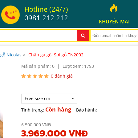
Hotline (24/7)
0981 212 212
KHUYẾN MẠI
 gỗ Nicolas
>
Chăn ga gối Sợi gỗ TN2002
Mã sản phẩm: 0
|
Lượt xem: 1793
0
đánh giá
Free size cm
Còn hàng
Tình trạng:
Bảo hành:
6.500.000 VNĐ
3.969.000 VNĐ