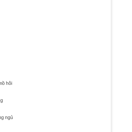
 mồ hôi
ng
òng ngủ