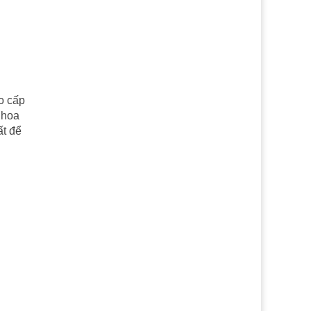
o cấp
, hoa
t để