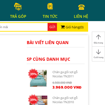
TRẢ GÓP
TIN TỨC
LIÊN HỆ
GỬI
Giỏ hàng(
0
)
BÀI VIẾT LIÊN QUAN
SP CÙNG DANH MỤC
Chăn ga gối sợi gỗ
39%
Nicolas TN2011
6.500.000 VNĐ
3.969.000 VNĐ
Chăn ga gối sợi gỗ
39%
Nicolas TN2010