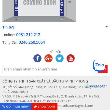
Tin tức
0981 212 212
Hotline:
0246.260.5064
Tổng đài:
KẾT NỐI
GỬI
CÔNG TY TNHH SẢN XUẤT VÀ ĐẦU TƯ MINH PHONG
Trụ sở: Số 744 Quang Trung, P. Phú La, Q. Hà Đông, TP. Hà Nội. Mã số
thuế: 0106928824
VPGD: 113 Nguyễn Trãi, P.Thượng Đình, Q. Thanh Xuân, TP. Hà Nội.
Điện thoại: 0246.260.5064 Hotline: 0981 212 212
Web: changagoidemdep.vn - Email: demxanh.com@gmail.com
Gọi mua ngay
Showroom