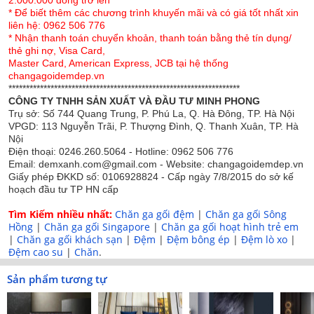
2.000.000 đồng trở lên
* Để biết thêm các chương trình khuyến mãi và có giá tốt nhất xin
liên hệ: 0962 506 776
* Nhận thanh toán chuyển khoản, thanh toán bằng thẻ tín dụng/
thẻ ghi nợ, Visa Card,
Master Card, American Express, JCB tại hệ thống
changagoidemdep.vn
******************************************************************
CÔNG TY TNHH SẢN XUẤT VÀ ĐẦU TƯ MINH PHONG
Trụ sở: Số 744 Quang Trung, P. Phú La, Q. Hà Đông, TP. Hà Nội
VPGD: 113 Nguyễn Trãi, P. Thượng Đình, Q. Thanh Xuân, TP. Hà
Nội
Điện thoại: 0246.260.5064 - Hotline: 0962 506 776
Kết cấu của bộ chăn ga gối Singapore Perfect
Email: demxanh.com@gmail.com - Website: changagoidemdep.vn
Modern Collection
Giấy phép ĐKKD số: 0106928824 - Cấp ngày 7/8/2015 do sở kế
hoạch đầu tư TP HN cấp
01 ga phủ chần bông free size
Tìm Kiếm nhiều nhất:
Chăn ga gối đệm
|
Chăn ga gối Sông
Hồng
|
Chăn ga gối Singapore
|
Chăn ga gối hoạt hình trẻ em
01 ga phủ hè 1 lớp cao cấp
|
Chăn ga gối khách sạn
|
Đệm
|
Đệm bông ép
|
Đệm lò xo
|
Đệm cao su
|
Chăn
.
02 vỏ gối nằm 48x74cm
Sản phẩm tương tự
02 vỏ gối nằm thay thế
02 vỏ gối tựa 60x60cm