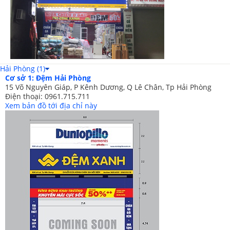
Website: changagoidemdep.vn
Giấy phép ĐKKD số: 0106928824 - Cấp ngày 7/8/2015 do sở kế
hoạch đầu tư TP HN cấp
Hải Phòng (1)
Cơ sở 1: Đệm Hải Phòng
15 Võ Nguyên Giáp, P Kênh Dương, Q Lê Chân, Tp Hải Phòng
Điện thoại: 0961.715.711
Xem bản đồ tới địa chỉ này