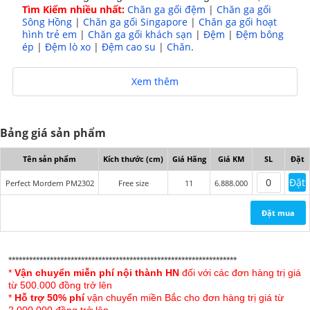
Tìm Kiếm nhiều nhất:
Chăn ga gối đệm
|
Chăn ga gối
vật và mùi hôi phát sinh, phù hợp với cả người bị
Sông Hồng
|
Chăn ga gối Singapore
|
Chăn ga gối hoạt
mẫn cảm.
hình trẻ em
|
Chăn ga gối khách sạn
|
Đệm
|
Đệm bông
ép
|
Đệm lò xo
|
Đệm cao su
|
Chăn
.
Phong cách đẳng cấp, sang trọng với đường may
sắc nét, chắc chắn tạo sự bền đẹp cho sản phẩm.
Xem thêm
Công nghệ nhuộm màu hiện đại theo tiêu
chuẩn cao bảo đảm màu sắc bộ chăn ga gối luôn
tươi mới suốt quá trình sử dụng.
Bảng giá sản phẩm
Sản phẩm chăn ga gối Perfect Modern Collection
Tên sản phẩm
Kích thước (cm)
Giá Hãng
Giá KM
SL
Đặt
dễ dàng giặt sạch, không xù lông hay phai màu sau
Đặt
Perfect Mordern PM2302
Free size
11
6.888.000
khi giặt.
Màu sắc nổi bật điểm họa tiết hài hòa mang phong
Đặt mua
cách sang trọng cho phòng ngủ nhà bạn.
******************************************************************
*
Vận chuyển miễn phí nội thành HN
đối với các đơn hàng trị giá
từ 500.000 đồng trở lên
*
Hỗ trợ 50% phí
vận chuyển miền Bắc cho đơn hàng trị giá từ