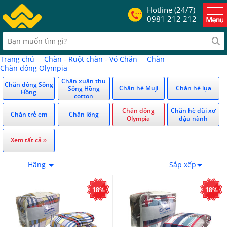
Hotline (24/7)
0981 212 212
Trang chủ
Chăn - Ruột chăn - Vỏ Chăn
Chăn
Chăn đông Olympia
Chăn xuân thu
Chăn đông Sông
Chăn hè Muji
Chăn hè lụa
Sông Hồng
Hồng
cotton
Chăn đông
Chăn hè đũi xơ
Chăn trẻ em
Chăn lông
Olympia
đậu nành
Xem tất cả
Hãng
Sắp xếp
18%
18%