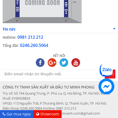
Tin tức
0981 212 212
Hotline:
0246.260.5064
Tổng đài:
KẾT NỐI
GỬI
CÔNG TY TNHH SẢN XUẤT VÀ ĐẦU TƯ MINH PHONG
Trụ sở: Số 744 Quang Trung, P. Phú La, Q. Hà Đông, TP. Hà Nội. Mã số
thuế: 0106928824
VPGD: 113 Nguyễn Trãi, P.Thượng Đình, Q. Thanh Xuân, TP. Hà Nội.
Điện thoại: 0246.260.5064 Hotline: 0981 212 212
Web: changagoidemdep.vn - Email: demxanh.com@gmail.com
Gọi mua ngay
Showroom