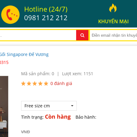
Hotline (24/7)
0981 212 212
KHUYẾN MẠI
ối Singapore Đế Vương
0315
Mã sản phẩm: 0
|
Lượt xem: 1151
0
đánh giá
Free size cm
Còn hàng
Tình trạng:
Bảo hành:
VNĐ