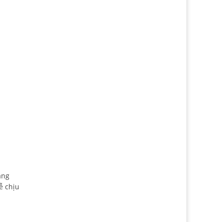
ăng
ễ chịu