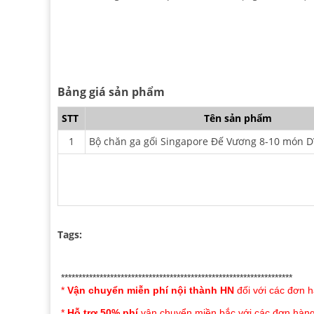
Bảng giá sản phẩm
STT
Tên sản phẩm
1
Bộ chăn ga gối Singapore Đế Vương 8-10 món D
Tags:
******************************************************************
*
Vận chuyển miễn phí nội thành HN
đối với các đơn h
*
Hỗ trợ 50% phí
vận chuyển miền bắc với các đơn hàng t