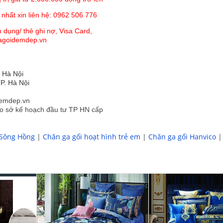
 nhất xin liên hệ: 0962 506 776
 dụng/ thẻ ghi nợ, Visa Card,
gagoidemdep.vn
. Hà Nội
P. Hà Nội
demdep.vn
o sở kế hoạch đầu tư TP HN cấp
 Sông Hồng
|
Chăn ga gối hoạt hình trẻ em
|
Chăn ga gối Hanvico