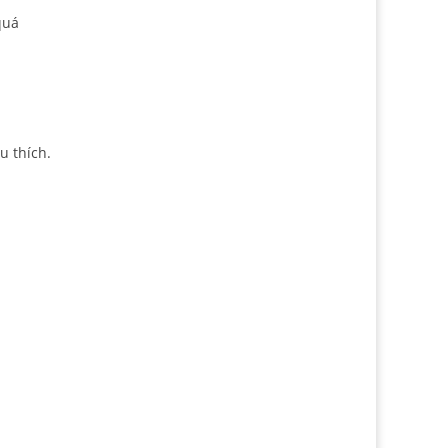
quá
u thích.