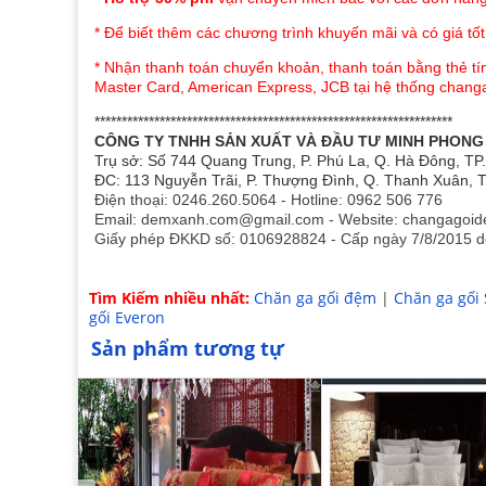
* Để biết thêm các chương trình khuyến mãi và có giá tốt
* Nhận thanh toán chuyển khoản, thanh toán bằng thẻ tín
Master Card, American Express, JCB tại hệ thống chan
******************************************************************
CÔNG TY TNHH SẢN XUẤT VÀ ĐẦU TƯ MINH PHONG
Trụ sở: Số 744 Quang Trung, P. Phú La, Q. Hà Đông, TP
ĐC: 113 Nguyễn Trãi, P. Thượng Đình, Q. Thanh Xuân, T
Điện thoại: 0246.260.5064 - Hotline: 0962 506 776
Email: demxanh.com@gmail.com - Website: changagoi
Giấy phép ĐKKD số: 0106928824 - Cấp ngày 7/8/2015 d
Tìm Kiếm nhiều nhất:
Chăn ga gối đệm
|
Chăn ga gối
gối Everon
Sản phẩm tương tự