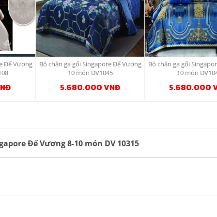
re Đế Vương
Bộ chăn ga gối Singapore Đế Vương
Bộ chăn ga gối Singapo
108
10 món DV1045
10 món DV10
VNĐ
5.680.000 VNĐ
5.680.000 
ngapore Đế Vương 8-10 món DV 10315