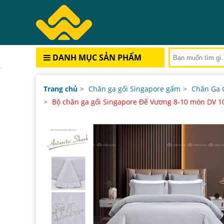
DANH MỤC SẢN PHẨM
Trang chủ
>
Chăn ga gối Singapore gấm
>
Chăn Ga G
>
Bộ chăn ga gối Singapore Đế Vương 8-10 món DV 1