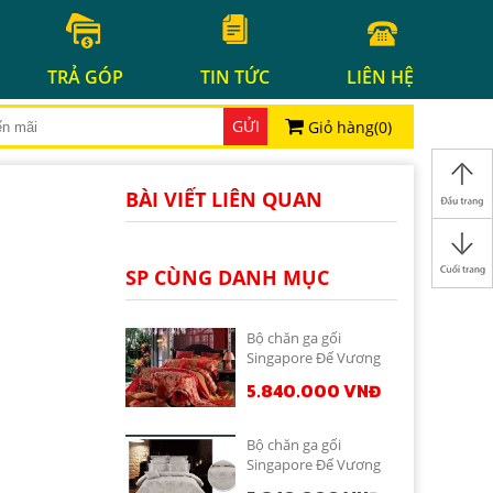
TRẢ GÓP
TIN TỨC
LIÊN HỆ
GỬI
Giỏ hàng(
0
)
BÀI VIẾT LIÊN QUAN
SP CÙNG DANH MỤC
Bộ chăn ga gối
Singapore Đế Vương
8-10 món DV10194
5.840.000 VNĐ
Bộ chăn ga gối
Singapore Đế Vương
8-10 món DV10108