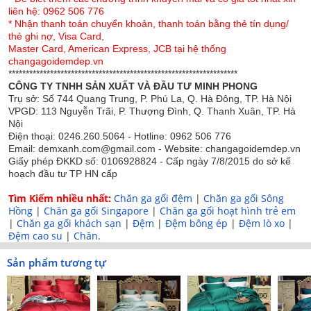
liên hệ: 0962 506 776
* Nhận thanh toán chuyển khoản, thanh toán bằng thẻ tín dụng/
thẻ ghi nợ, Visa Card,
Master Card, American Express, JCB tại hệ thống
changagoidemdep.vn
******************************************************************
CÔNG TY TNHH SẢN XUẤT VÀ ĐẦU TƯ MINH PHONG
Trụ sở: Số 744 Quang Trung, P. Phú La, Q. Hà Đông, TP. Hà Nội
VPGD: 113 Nguyễn Trãi, P. Thượng Đình, Q. Thanh Xuân, TP. Hà
Nội
Điện thoại: 0246.260.5064 - Hotline: 0962 506 776
Chất liệu lụa mềm mịn cao cấp
Email: demxanh.com@gmail.com - Website: changagoidemdep.vn
Giấy phép ĐKKD số: 0106928824 - Cấp ngày 7/8/2015 do sở kế
Mô tả sản phẩm:
hoạch đầu tư TP HN cấp
Bộ chăn ga gối lụa Singapore Luxury 6 món với phong
Tìm Kiếm nhiều nhất:
Chăn ga gối đệm
|
Chăn ga gối Sông
Hồng
|
Chăn ga gối Singapore
|
Chăn ga gối hoạt hình trẻ em
cách sang trọng sẽ rất phù hợp với không gian thiết kế
|
Chăn ga gối khách sạn
|
Đệm
|
Đệm bông ép
|
Đệm lò xo
|
hiện đại. Sản phẩm được thiết kế và sản xuất theo tiêu
Đệm cao su
|
Chăn
.
chuẩn Châu Âu với những chất liệu lụa cao cấp sợi vải
mịn màng, không xù xước, không bụi vải, cực bền màu.
Sản phẩm tương tự
Sản phẩm có nguồn gốc thiên nhiên, mềm mại với làn da,
khả năng thấm hút mồ hôi, kháng khuẩn, bảo vệ sức