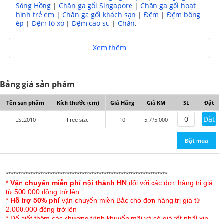
Sông Hồng
|
Chăn ga gối Singapore
|
Chăn ga gối hoạt
hình trẻ em
|
Chăn ga gối khách sạn
|
Đệm
|
Đệm bông
ép
|
Đệm lò xo
|
Đệm cao su
|
Chăn
.
Xem thêm
Bộ chăn ga gối Lụa Singapore Luxury 6 món LSL 2010
Kết cấu sản phẩm:
Bảng giá sản phẩm
- 01 ga tấm phủ chần bông free size
Tên sản phẩm
Kích thước (cm)
Giá Hãng
Giá KM
SL
Đặt
- 02 vỏ gối nằm 50x70cm
Đặt
LSL2010
Free size
10
5.775.000
- 02 vỏ gối tựa 60x60cm
Đặt mua
- 01 chăn chần lồng ruột
******************************************************************
*
Vận chuyển miễn phí nội thành HN
đối với các đơn hàng trị giá
từ 500.000 đồng trở lên
*
Hỗ trợ 50% phí
vận chuyển miền Bắc cho đơn hàng trị giá từ
2.000.000 đồng trở lên
* Để biết thêm các chương trình khuyến mãi và có giá tốt nhất xin