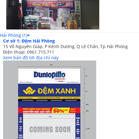
Chất liệu lụa cao cấp, không nhăn không xù, mềm mịn
Hải Phòng (1)
Cơ sở 1: Đệm Hải Phòng
15 Võ Nguyên Giáp, P Kênh Dương, Q Lê Chân, Tp Hải Phòng
Điện thoại: 0961.715.711
Xem bản đồ tới địa chỉ này
Sản phẩm được chần may rất cẩn thận
******************************************************************
*
Vận chuyển miễn phí nội thành HN
đối với các đơn hàng trị
giá từ 500.000 đồng trở lên