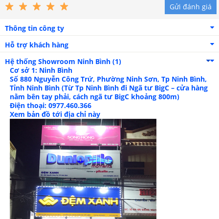
Gửi đánh giá
Thông tin công ty
Hỗ trợ khách hàng
Bộ sản phẩm gồm chăn, ga và vỏ gối phối màu tinh tế
Hệ thống Showroom
Ninh Bình (1)
Cơ sở 1: Ninh Bình
Số 880 Nguyễn Công Trứ, Phường Ninh Sơn, Tp Ninh Bình,
Tỉnh Ninh Bình (Từ Tp Ninh Bình đi Ngã tư BigC – cửa hàng
nằm bên tay phải, cách ngã tư BigC khoảng 800m)
Điện thoại: 0977.460.366
Xem bản đồ tới địa chỉ này