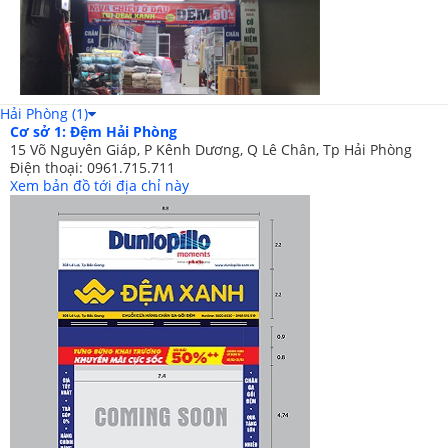
Chất liệu lụa cao cấp, không nhăn không xù, mềm mịn
Hải Phòng (1)
Cơ sở 1: Đệm Hải Phòng
15 Võ Nguyên Giáp, P Kênh Dương, Q Lê Chân, Tp Hải Phòng
Điện thoại: 0961.715.711
Xem bản đồ tới địa chỉ này
Sản phẩm được chần may rất cẩn thận
******************************************************************
*
Vận chuyển miễn phí nội thành HN
đối với các đơn hàng trị
giá từ 500.000 đồng trở lên