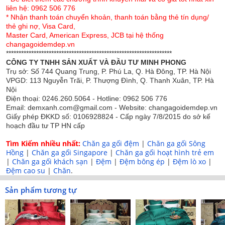
liên hệ: 0962 506 776
* Nhận thanh toán chuyển khoản, thanh toán bằng thẻ tín dụng/
thẻ ghi nợ, Visa Card,
Master Card, American Express, JCB tại hệ thống
changagoidemdep.vn
******************************************************************
CÔNG TY TNHH SẢN XUẤT VÀ ĐẦU TƯ MINH PHONG
Trụ sở: Số 744 Quang Trung, P. Phú La, Q. Hà Đông, TP. Hà Nội
VPGD: 113 Nguyễn Trãi, P. Thượng Đình, Q. Thanh Xuân, TP. Hà
Nội
Điện thoại: 0246.260.5064 - Hotline: 0962 506 776
Chất liệu lụa mềm mịn cao cấp
Email: demxanh.com@gmail.com - Website: changagoidemdep.vn
Giấy phép ĐKKD số: 0106928824 - Cấp ngày 7/8/2015 do sở kế
Mô tả sản phẩm:
hoạch đầu tư TP HN cấp
Bộ chăn ga gối lụa Singapore Luxury 6 món với phong
Tìm Kiếm nhiều nhất:
Chăn ga gối đệm
|
Chăn ga gối Sông
Hồng
|
Chăn ga gối Singapore
|
Chăn ga gối hoạt hình trẻ em
cách sang trọng sẽ rất phù hợp với không gian thiết kế
|
Chăn ga gối khách sạn
|
Đệm
|
Đệm bông ép
|
Đệm lò xo
|
hiện đại. Sản phẩm được thiết kế và sản xuất theo tiêu
Đệm cao su
|
Chăn
.
chuẩn Châu Âu với những chất liệu lụa cao cấp sợi vải
mịn màng, không xù xước, không bụi vải, cực bền màu.
Sản phẩm tương tự
Sản phẩm có nguồn gốc thiên nhiên, mềm mại với làn da,
khả năng thấm hút mồ hôi, kháng khuẩn, bảo vệ sức