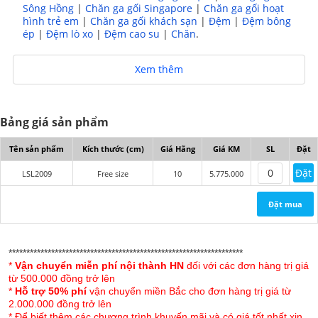
Sông Hồng
|
Chăn ga gối Singapore
|
Chăn ga gối hoạt
hình trẻ em
|
Chăn ga gối khách sạn
|
Đệm
|
Đệm bông
ép
|
Đệm lò xo
|
Đệm cao su
|
Chăn
.
Xem thêm
Bộ chăn ga gối Lụa Singapore Luxury 6 món LSL 2009
Kết cấu sản phẩm:
Bảng giá sản phẩm
- 01 ga tấm phủ chần bông free size
Tên sản phẩm
Kích thước (cm)
Giá Hãng
Giá KM
SL
Đặt
- 02 vỏ gối nằm 50x70cm
Đặt
LSL2009
Free size
10
5.775.000
- 02 vỏ gối tựa 60x60cm
Đặt mua
- 01 chăn chần lồng ruột
******************************************************************
*
Vận chuyển miễn phí nội thành HN
đối với các đơn hàng trị giá
từ 500.000 đồng trở lên
*
Hỗ trợ 50% phí
vận chuyển miền Bắc cho đơn hàng trị giá từ
2.000.000 đồng trở lên
* Để biết thêm các chương trình khuyến mãi và có giá tốt nhất xin