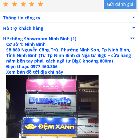
Gửi đánh giá
Thông tin công ty
Hỗ trợ khách hàng
Bộ sản phẩm gồm chăn, ga và vỏ gối phối màu tinh tế
Hệ thống Showroom
Ninh Bình (1)
Cơ sở 1: Ninh Bình
Số 880 Nguyễn Công Trứ, Phường Ninh Sơn, Tp Ninh Bình,
Tỉnh Ninh Bình (Từ Tp Ninh Bình đi Ngã tư BigC – cửa hàng
nằm bên tay phải, cách ngã tư BigC khoảng 800m)
Điện thoại: 0977.460.366
Xem bản đồ tới địa chỉ này